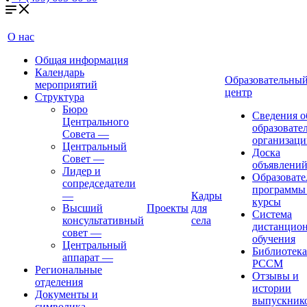
О нас
Общая информация
Календарь
Образовательны
мероприятий
центр
Структура
Бюро
Сведения о
Центрального
образовате
Совета
—
организаци
Центральный
Доска
Совет
—
объявлени
Лидер и
Образовате
сопредседатели
программы
—
Кадры
курсы
Высший
Проекты
для
Система
консультативный
села
дистанцио
совет
—
обучения
Центральный
Библиотека
аппарат
—
РССМ
Региональные
Отзывы и
отделения
истории
Документы и
выпускник
символика