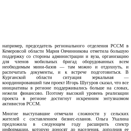
например, председатель регионального отделения РССМ в
Кемеровсой области Мария Овчинникова отметила большую
поддержку со стороны администрации и вуза, организацию
для членов мобильных бригад оборудованных всем
необходимым мини-базов — там можно и отдохнуть, и
распечатать документы, и к встрече подготовиться. В
Курганской области ситуация зеркальная —
координировавший там проект Игорь Шугуров сказал, что все
инициативы в регионе поддерживались больше на словах,
нежели финансово. Поэтому высокий уровень реализации
проекта в регионе достигнут искренним энтузиазмом
активистов РССМ.
Многие выступавшие отмечали сложности у сельских
жителей с составлением бизнес-планов. Ольга Ухалина
предложила в следующем году расширить спектр
информации, которую доносят до населения, дополнив ее