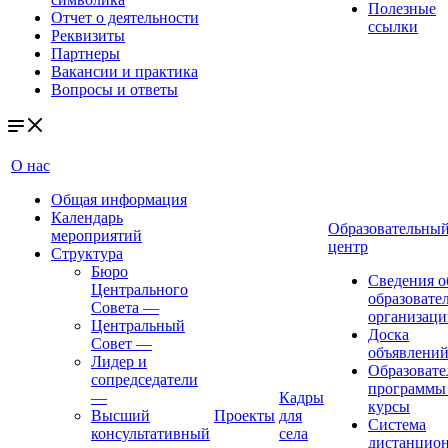
Полезные
Отчет о деятельности
ссылки
Реквизиты
Партнеры
Вакансии и практика
Вопросы и ответы
О нас
Общая информация
Календарь
Образовательны
мероприятий
центр
Структура
Бюро
Сведения о
Центрального
образовате
Совета
—
организаци
Центральный
Доска
Совет
—
объявлени
Лидер и
Образовате
сопредседатели
программы
—
Кадры
курсы
Высший
Проекты
для
Система
консультативный
села
дистанцио