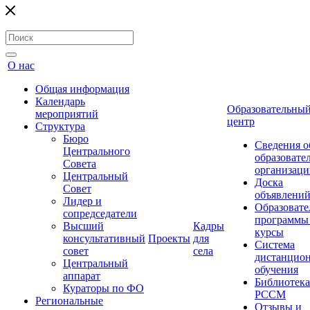
О нас
Общая информация
Календарь
Образовательны
мероприятий
центр
Структура
Бюро
Сведения о
Центрального
образовате
Совета
организаци
Центральный
Доска
Совет
объявлени
Лидер и
Образовате
сопредседатели
программы
Высший
Кадры
курсы
консультативный
Проекты
для
Система
совет
села
дистанцио
Центральный
обучения
аппарат
Библиотека
Кураторы по ФО
РССМ
Региональные
Отзывы и