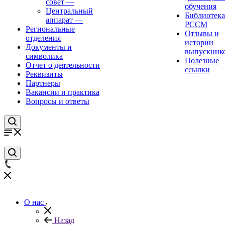
совет
—
обучения
Центральный
Библиотека
аппарат
—
РССМ
Региональные
Отзывы и
отделения
истории
Документы и
выпускник
символика
Полезные
Отчет о деятельности
ссылки
Реквизиты
Партнеры
Вакансии и практика
Вопросы и ответы
О нас
Назад