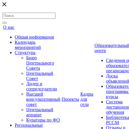
О нас
Общая информация
Календарь
Образовательны
мероприятий
центр
Структура
Бюро
Сведения о
Центрального
образовате
Совета
организаци
Центральный
Доска
Совет
объявлени
Лидер и
Образовате
сопредседатели
программы
Высший
Кадры
курсы
консультативный
Проекты
для
Система
совет
села
дистанцио
Центральный
обучения
аппарат
Библиотека
Кураторы по ФО
РССМ
Региональные
Отзывы и