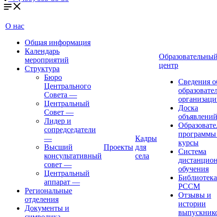
О нас
Общая информация
Календарь
Образовательны
мероприятий
центр
Структура
Бюро
Сведения о
Центрального
образовате
Совета
—
организаци
Центральный
Доска
Совет
—
объявлени
Лидер и
Образовате
сопредседатели
программы
—
Кадры
курсы
Высший
Проекты
для
Система
консультативный
села
дистанцио
совет
—
обучения
Центральный
Библиотека
аппарат
—
РССМ
Региональные
Отзывы и
отделения
истории
Документы и
выпускник
символика