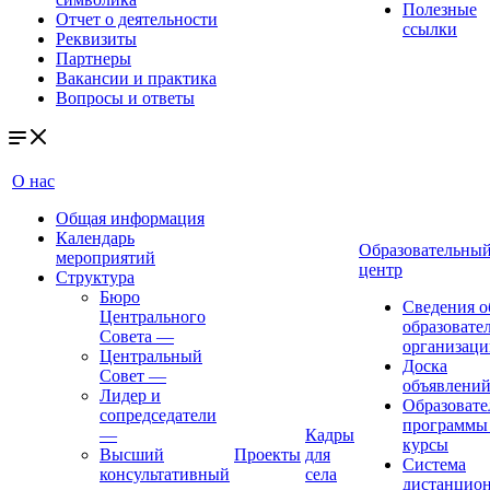
Полезные
Отчет о деятельности
ссылки
Реквизиты
Партнеры
Вакансии и практика
Вопросы и ответы
О нас
Общая информация
Календарь
Образовательны
мероприятий
центр
Структура
Бюро
Сведения о
Центрального
образовате
Совета
—
организаци
Центральный
Доска
Совет
—
объявлени
Лидер и
Образовате
сопредседатели
программы
—
Кадры
курсы
Высший
Проекты
для
Система
консультативный
села
дистанцио