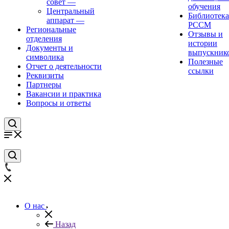
совет
—
обучения
Центральный
Библиотека
аппарат
—
РССМ
Региональные
Отзывы и
отделения
истории
Документы и
выпускник
символика
Полезные
Отчет о деятельности
ссылки
Реквизиты
Партнеры
Вакансии и практика
Вопросы и ответы
О нас
Назад