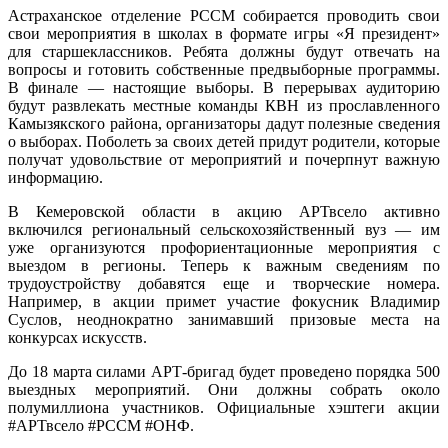
Астраханское отделение РССМ собирается проводить свои
свои мероприятия в школах в формате игры «Я президент»
для старшеклассников. Ребята должны будут отвечать на
вопросы и готовить собственные предвыборные программы.
В финале — настоящие выборы. В перерывах аудиторию
будут развлекать местные команды КВН из прославленного
Камызякского района, организаторы дадут полезные сведения
о выборах. Поболеть за своих детей придут родители, которые
получат удовольствие от мероприятий и почерпнут важную
информацию.
В Кемеровской области в акцию АРТвсело активно
включился региональный сельскохозяйственный вуз — им
уже организуются профориентационные мероприятия с
выездом в регионы. Теперь к важным сведениям по
трудоустройству добавятся еще и творческие номера.
Например, в акции примет участие фокусник Владимир
Суслов, неоднократно занимавший призовые места на
конкурсах искусств.
До 18 марта силами АРТ-бригад будет проведено порядка 500
выездных мероприятий. Они должны собрать около
полумиллиона участников. Официальные хэштеги акции
#АРТвсело #РССМ #ОНФ.