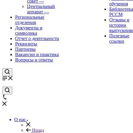
совет
—
обучения
Центральный
Библиотека
аппарат
—
РССМ
Региональные
Отзывы и
отделения
истории
Документы и
выпускник
символика
Полезные
Отчет о деятельности
ссылки
Реквизиты
Партнеры
Вакансии и практика
Вопросы и ответы
О нас
Назад