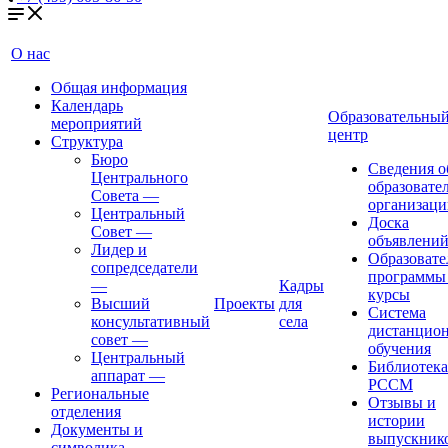
О нас
Общая информация
Календарь
Образовательны
мероприятий
центр
Структура
Бюро
Сведения о
Центрального
образовате
Совета
—
организаци
Центральный
Доска
Совет
—
объявлени
Лидер и
Образовате
сопредседатели
программы
—
Кадры
курсы
Высший
Проекты
для
Система
консультативный
села
дистанцио
совет
—
обучения
Центральный
Библиотека
аппарат
—
РССМ
Региональные
Отзывы и
отделения
истории
Документы и
выпускник
символика