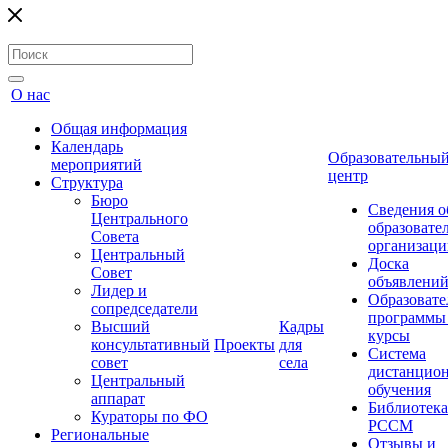
О нас
Общая информация
Календарь
Образовательны
мероприятий
центр
Структура
Бюро
Сведения о
Центрального
образовате
Совета
организаци
Центральный
Доска
Совет
объявлени
Лидер и
Образовате
сопредседатели
программы
Высший
Кадры
курсы
консультативный
Проекты
для
Система
совет
села
дистанцио
Центральный
обучения
аппарат
Библиотека
Кураторы по ФО
РССМ
Региональные
Отзывы и