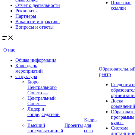
Полезные
Отчет о деятельности
ссылки
Реквизиты
Партнеры
Вакансии и практика
Вопросы и ответы
О нас
Общая информация
Календарь
Образовательны
мероприятий
центр
Структура
Бюро
Сведения о
Центрального
образовате
Совета
—
организаци
Центральный
Доска
Совет
—
объявлени
Лидер и
Образовате
сопредседатели
программы
—
Кадры
курсы
Высший
Проекты
для
Система
консультативный
села
дистанцио