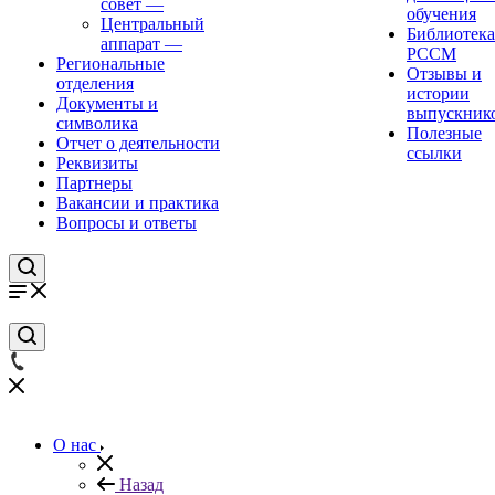
совет
—
обучения
Центральный
Библиотека
аппарат
—
РССМ
Региональные
Отзывы и
отделения
истории
Документы и
выпускник
символика
Полезные
Отчет о деятельности
ссылки
Реквизиты
Партнеры
Вакансии и практика
Вопросы и ответы
О нас
Назад