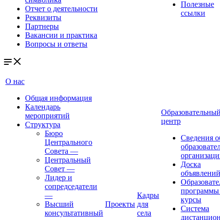
Полезные
Отчет о деятельности
ссылки
Реквизиты
Партнеры
Вакансии и практика
Вопросы и ответы
О нас
Общая информация
Календарь
Образовательны
мероприятий
центр
Структура
Бюро
Сведения о
Центрального
образовате
Совета
—
организаци
Центральный
Доска
Совет
—
объявлени
Лидер и
Образовате
сопредседатели
программы
—
Кадры
курсы
Высший
Проекты
для
Система
консультативный
села
дистанцио