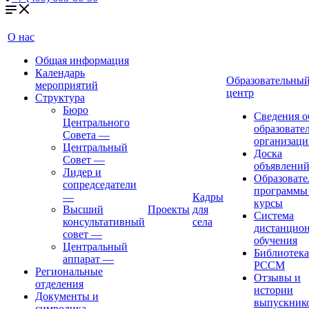
О нас
Общая информация
Календарь
Образовательны
мероприятий
центр
Структура
Бюро
Сведения о
Центрального
образовате
Совета
—
организаци
Центральный
Доска
Совет
—
объявлени
Лидер и
Образовате
сопредседатели
программы
—
Кадры
курсы
Высший
Проекты
для
Система
консультативный
села
дистанцио
совет
—
обучения
Центральный
Библиотека
аппарат
—
РССМ
Региональные
Отзывы и
отделения
истории
Документы и
выпускник
символика