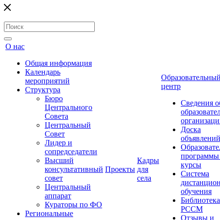
О нас
Общая информация
Календарь
Образовательны
мероприятий
центр
Структура
Бюро
Сведения о
Центрального
образовате
Совета
организаци
Центральный
Доска
Совет
объявлени
Лидер и
Образовате
сопредседатели
программы
Высший
Кадры
курсы
консультативный
Проекты
для
Система
совет
села
дистанцио
Центральный
обучения
аппарат
Библиотека
Кураторы по ФО
РССМ
Региональные
Отзывы и