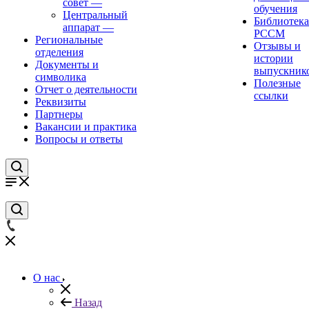
совет
—
обучения
Центральный
Библиотека
аппарат
—
РССМ
Региональные
Отзывы и
отделения
истории
Документы и
выпускник
символика
Полезные
Отчет о деятельности
ссылки
Реквизиты
Партнеры
Вакансии и практика
Вопросы и ответы
О нас
Назад