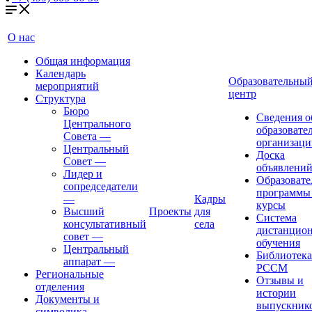
О нас
Общая информация
Календарь
Образовательны
мероприятий
центр
Структура
Бюро
Сведения о
Центрального
образовате
Совета
—
организаци
Центральный
Доска
Совет
—
объявлени
Лидер и
Образовате
сопредседатели
программы
—
Кадры
курсы
Высший
Проекты
для
Система
консультативный
села
дистанцио
совет
—
обучения
Центральный
Библиотека
аппарат
—
РССМ
Региональные
Отзывы и
отделения
истории
Документы и
выпускник
символика