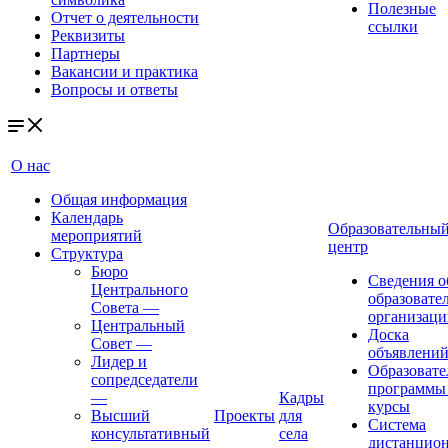
Полезные
Отчет о деятельности
ссылки
Реквизиты
Партнеры
Вакансии и практика
Вопросы и ответы
О нас
Общая информация
Календарь
Образовательны
мероприятий
центр
Структура
Бюро
Сведения о
Центрального
образовате
Совета
—
организаци
Центральный
Доска
Совет
—
объявлени
Лидер и
Образовате
сопредседатели
программы
—
Кадры
курсы
Высший
Проекты
для
Система
консультативный
села
дистанцио