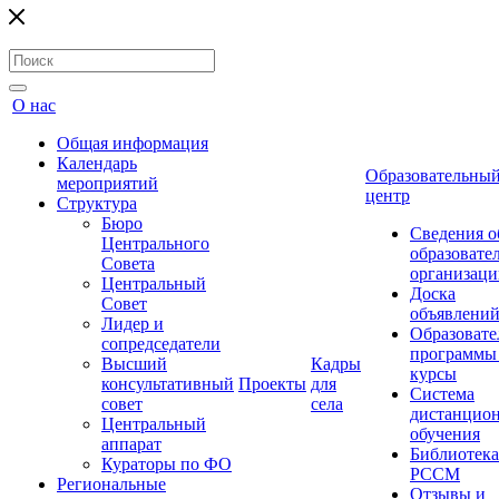
О нас
Общая информация
Календарь
Образовательны
мероприятий
центр
Структура
Бюро
Сведения о
Центрального
образовате
Совета
организаци
Центральный
Доска
Совет
объявлени
Лидер и
Образовате
сопредседатели
программы
Высший
Кадры
курсы
консультативный
Проекты
для
Система
совет
села
дистанцио
Центральный
обучения
аппарат
Библиотека
Кураторы по ФО
РССМ
Региональные
Отзывы и