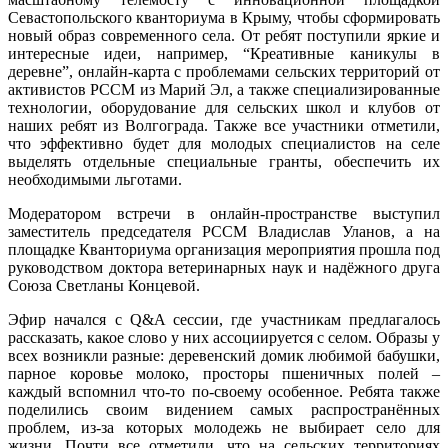
Севастопольского кванториума в Крыму, чтобы сформировать
новый образ современного села. От ребят поступили яркие и
интересные идеи, например, “Креативные каникулы в
деревне”, онлайн-карта с проблемами сельских территорий от
активистов РССМ из Марий Эл, а также специализированные
технологии, оборудование для сельских школ и клубов от
наших ребят из Волгограда. Также все участники отметили,
что эффективно будет для молодых специалистов на селе
выделять отдельные специальные гранты, обеспечить их
необходимыми льготами.
Модератором встречи в онлайн-пространстве выступил
заместитель председателя РССМ Владислав Уланов, а на
площадке Кванториума организация мероприятия прошла под
руководством доктора ветеринарных наук и надёжного друга
Союза Светланы Концевой.
Эфир начался с Q&A сессии, где участникам предлагалось
рассказать, какое слово у них ассоциируется с селом. Образы у
всех возникли разные: деревенский домик любимой бабушки,
парное коровье молоко, просторы пшеничных полей –
каждый вспомнил что-то по-своему особенное. Ребята также
поделились своим видением самых распространённых
проблем, из-за которых молодежь не выбирает село для
жизни. Почти все отметили, что на сельских территориях