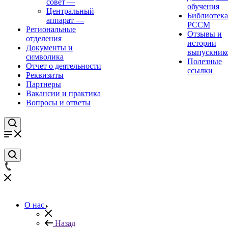
совет
—
обучения
Центральный
Библиотека
аппарат
—
РССМ
Региональные
Отзывы и
отделения
истории
Документы и
выпускник
символика
Полезные
Отчет о деятельности
ссылки
Реквизиты
Партнеры
Вакансии и практика
Вопросы и ответы
О нас
Назад