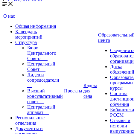
О нас
Общая информация
Календарь
Образовательны
мероприятий
центр
Структура
Бюро
Сведения о
Центрального
образовате
Совета
—
организаци
Центральный
Доска
Совет
—
объявлени
Лидер и
Образовате
сопредседатели
программы
—
Кадры
курсы
Высший
Проекты
для
Система
консультативный
села
дистанцио
совет
—
обучения
Центральный
Библиотека
аппарат
—
РССМ
Региональные
Отзывы и
отделения
истории
Документы и
выпускник
символика