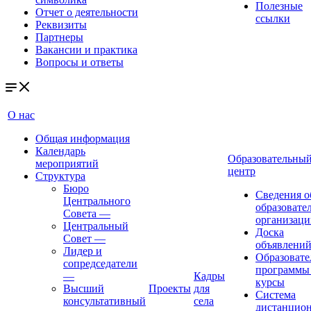
Полезные
Отчет о деятельности
ссылки
Реквизиты
Партнеры
Вакансии и практика
Вопросы и ответы
О нас
Общая информация
Календарь
Образовательны
мероприятий
центр
Структура
Бюро
Сведения о
Центрального
образовате
Совета
—
организаци
Центральный
Доска
Совет
—
объявлени
Лидер и
Образовате
сопредседатели
программы
—
Кадры
курсы
Высший
Проекты
для
Система
консультативный
села
дистанцио