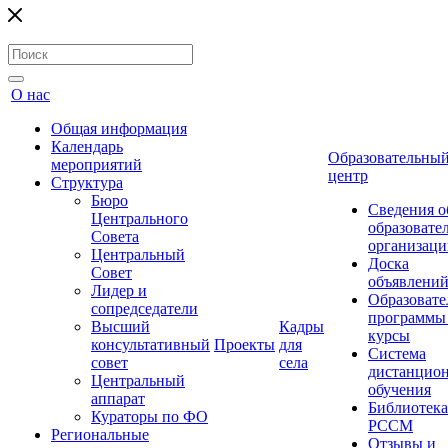
О нас
Общая информация
Календарь
Образовательны
мероприятий
центр
Структура
Бюро
Сведения о
Центрального
образовате
Совета
организаци
Центральный
Доска
Совет
объявлени
Лидер и
Образовате
сопредседатели
программы
Высший
Кадры
курсы
консультативный
Проекты
для
Система
совет
села
дистанцио
Центральный
обучения
аппарат
Библиотека
Кураторы по ФО
РССМ
Региональные
Отзывы и