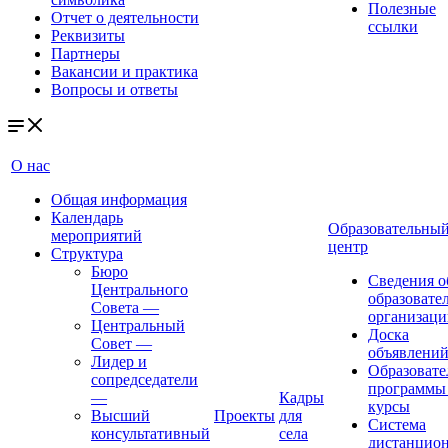
Полезные
Отчет о деятельности
ссылки
Реквизиты
Партнеры
Вакансии и практика
Вопросы и ответы
О нас
Общая информация
Календарь
Образовательны
мероприятий
центр
Структура
Бюро
Сведения о
Центрального
образовате
Совета
—
организаци
Центральный
Доска
Совет
—
объявлени
Лидер и
Образовате
сопредседатели
программы
—
Кадры
курсы
Высший
Проекты
для
Система
консультативный
села
дистанцио