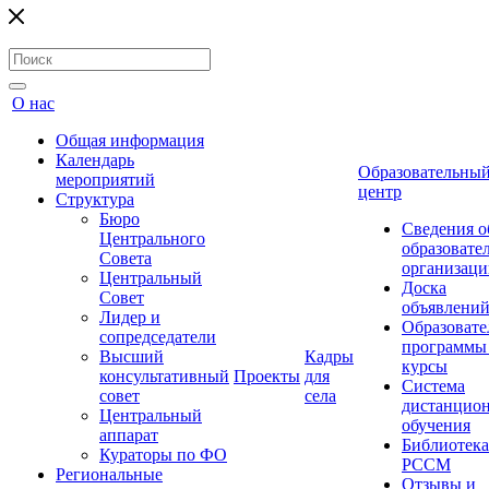
О нас
Общая информация
Календарь
Образовательны
мероприятий
центр
Структура
Бюро
Сведения о
Центрального
образовате
Совета
организаци
Центральный
Доска
Совет
объявлени
Лидер и
Образовате
сопредседатели
программы
Высший
Кадры
курсы
консультативный
Проекты
для
Система
совет
села
дистанцио
Центральный
обучения
аппарат
Библиотека
Кураторы по ФО
РССМ
Региональные
Отзывы и