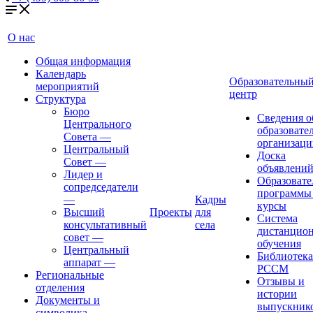
О нас
Общая информация
Календарь
Образовательны
мероприятий
центр
Структура
Бюро
Сведения о
Центрального
образовате
Совета
—
организаци
Центральный
Доска
Совет
—
объявлени
Лидер и
Образовате
сопредседатели
программы
—
Кадры
курсы
Высший
Проекты
для
Система
консультативный
села
дистанцио
совет
—
обучения
Центральный
Библиотека
аппарат
—
РССМ
Региональные
Отзывы и
отделения
истории
Документы и
выпускник
символика