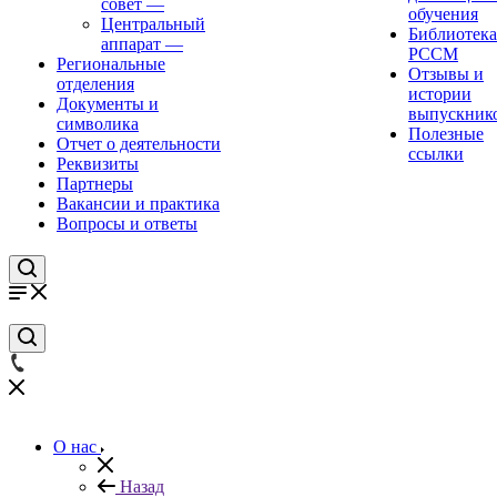
совет
—
обучения
Центральный
Библиотека
аппарат
—
РССМ
Региональные
Отзывы и
отделения
истории
Документы и
выпускник
символика
Полезные
Отчет о деятельности
ссылки
Реквизиты
Партнеры
Вакансии и практика
Вопросы и ответы
О нас
Назад