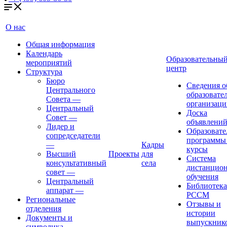
О нас
Общая информация
Календарь
Образовательны
мероприятий
центр
Структура
Бюро
Сведения о
Центрального
образовате
Совета
—
организаци
Центральный
Доска
Совет
—
объявлени
Лидер и
Образовате
сопредседатели
программы
—
Кадры
курсы
Высший
Проекты
для
Система
консультативный
села
дистанцио
совет
—
обучения
Центральный
Библиотека
аппарат
—
РССМ
Региональные
Отзывы и
отделения
истории
Документы и
выпускник
символика