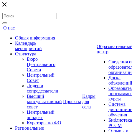
О нас
Общая информация
Календарь
Образовательны
мероприятий
центр
Структура
Бюро
Сведения о
Центрального
образовате
Совета
организаци
Центральный
Доска
Совет
объявлени
Лидер и
Образовате
сопредседатели
программы
Высший
Кадры
курсы
консультативный
Проекты
для
Система
совет
села
дистанцио
Центральный
обучения
аппарат
Библиотека
Кураторы по ФО
РССМ
Региональные
Отзывы и