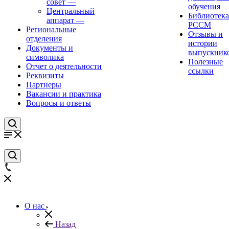
совет
—
обучения
Центральный
Библиотека
аппарат
—
РССМ
Региональные
Отзывы и
отделения
истории
Документы и
выпускник
символика
Полезные
Отчет о деятельности
ссылки
Реквизиты
Партнеры
Вакансии и практика
Вопросы и ответы
О нас
Назад