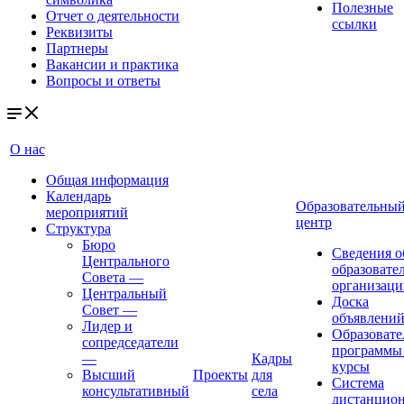
Полезные
Отчет о деятельности
ссылки
Реквизиты
Партнеры
Вакансии и практика
Вопросы и ответы
О нас
Общая информация
Календарь
Образовательны
мероприятий
центр
Структура
Бюро
Сведения о
Центрального
образовате
Совета
—
организаци
Центральный
Доска
Совет
—
объявлени
Лидер и
Образовате
сопредседатели
программы
—
Кадры
курсы
Высший
Проекты
для
Система
консультативный
села
дистанцио