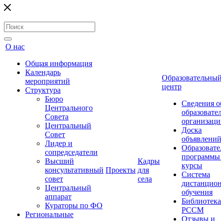
О нас
Общая информация
Календарь
Образовательны
мероприятий
центр
Структура
Бюро
Сведения о
Центрального
образовате
Совета
организаци
Центральный
Доска
Совет
объявлени
Лидер и
Образовате
сопредседатели
программы
Высший
Кадры
курсы
консультативный
Проекты
для
Система
совет
села
дистанцио
Центральный
обучения
аппарат
Библиотека
Кураторы по ФО
РССМ
Региональные
Отзывы и