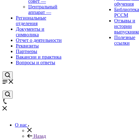
совет
—
обучения
Центральный
Библиотека
аппарат
—
РССМ
Региональные
Отзывы и
отделения
истории
Документы и
выпускник
символика
Полезные
Отчет о деятельности
ссылки
Реквизиты
Партнеры
Вакансии и практика
Вопросы и ответы
О нас
Назад