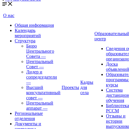
О нас
Общая информация
Календарь
Образовательны
мероприятий
центр
Структура
Бюро
Сведения о
Центрального
образовате
Совета
—
организаци
Центральный
Доска
Совет
—
объявлени
Лидер и
Образовате
сопредседатели
программы
—
Кадры
курсы
Высший
Проекты
для
Система
консультативный
села
дистанцио
совет
—
обучения
Центральный
Библиотека
аппарат
—
РССМ
Региональные
Отзывы и
отделения
истории
Документы и
выпускник
символика