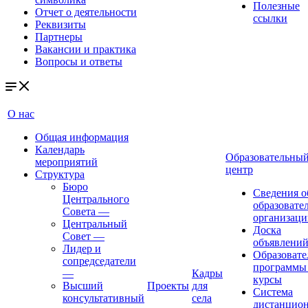
Полезные
Отчет о деятельности
ссылки
Реквизиты
Партнеры
Вакансии и практика
Вопросы и ответы
О нас
Общая информация
Календарь
Образовательны
мероприятий
центр
Структура
Бюро
Сведения о
Центрального
образовате
Совета
—
организаци
Центральный
Доска
Совет
—
объявлени
Лидер и
Образовате
сопредседатели
программы
—
Кадры
курсы
Высший
Проекты
для
Система
консультативный
села
дистанцио