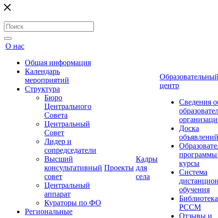
О нас
Общая информация
Календарь
Образовательны
мероприятий
центр
Структура
Бюро
Сведения о
Центрального
образовате
Совета
организаци
Центральный
Доска
Совет
объявлени
Лидер и
Образовате
сопредседатели
программы
Высший
Кадры
курсы
консультативный
Проекты
для
Система
совет
села
дистанцио
Центральный
обучения
аппарат
Библиотека
Кураторы по ФО
РССМ
Региональные
Отзывы и