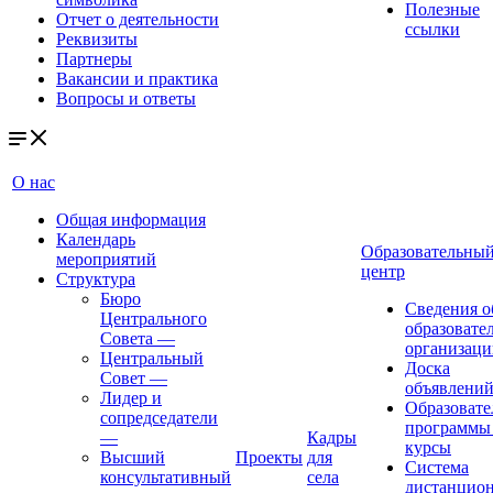
Полезные
Отчет о деятельности
ссылки
Реквизиты
Партнеры
Вакансии и практика
Вопросы и ответы
О нас
Общая информация
Календарь
Образовательны
мероприятий
центр
Структура
Бюро
Сведения о
Центрального
образовате
Совета
—
организаци
Центральный
Доска
Совет
—
объявлени
Лидер и
Образовате
сопредседатели
программы
—
Кадры
курсы
Высший
Проекты
для
Система
консультативный
села
дистанцио