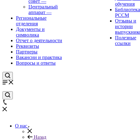
совет
—
обучения
Центральный
Библиотека
аппарат
—
РССМ
Региональные
Отзывы и
отделения
истории
Документы и
выпускник
символика
Полезные
Отчет о деятельности
ссылки
Реквизиты
Партнеры
Вакансии и практика
Вопросы и ответы
О нас
Назад