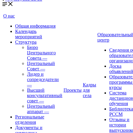
О нас
Общая информация
Календарь
Образовательны
мероприятий
центр
Структура
Бюро
Сведения о
Центрального
образовате
Совета
—
организаци
Центральный
Доска
Совет
—
объявлени
Лидер и
Образовате
сопредседатели
программы
—
Кадры
курсы
Высший
Проекты
для
Система
консультативный
села
дистанцио
совет
—
обучения
Центральный
Библиотека
аппарат
—
РССМ
Региональные
Отзывы и
отделения
истории
Документы и
выпускник
символика