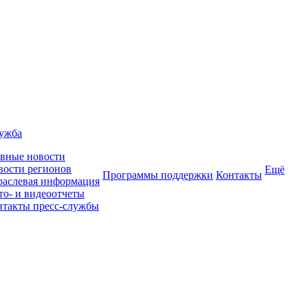
лужба
авные новости
вости регионов
Ещё
Программы поддержки
Контакты
раслевая информация
то- и видеоотчеты
нтакты пресс-службы