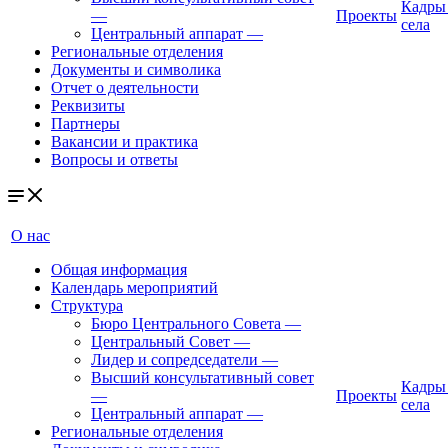
Кадры
—
Проекты
села
Центральный аппарат
—
Региональные отделения
Документы и символика
Отчет о деятельности
Реквизиты
Партнеры
Вакансии и практика
Вопросы и ответы
О нас
Общая информация
Календарь мероприятий
Структура
Бюро Центрального Совета
—
Центральный Совет
—
Лидер и сопредседатели
—
Высший консультативный совет
Кадры
—
Проекты
села
Центральный аппарат
—
Региональные отделения