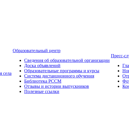
Образовательный центр
Пресс-с
Сведения об образовательной организации
Доска объявлений
Гл
Образовательные программы и курсы
Но
я села
Система дистанционного обучения
От
Библиотека РССМ
Фо
Отзывы и истории выпускников
Ко
Полезные ссылки