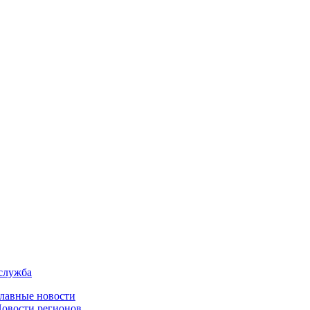
служба
лавные новости
овости регионов