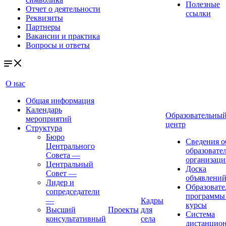
Полезные
Отчет о деятельности
ссылки
Реквизиты
Партнеры
Вакансии и практика
Вопросы и ответы
О нас
Общая информация
Календарь
Образовательны
мероприятий
центр
Структура
Бюро
Сведения о
Центрального
образовате
Совета
—
организаци
Центральный
Доска
Совет
—
объявлени
Лидер и
Образовате
сопредседатели
программы
—
Кадры
курсы
Высший
Проекты
для
Система
консультативный
села
дистанцио