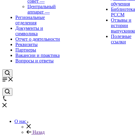
совет
—
обучения
Центральный
Библиотека
аппарат
—
РССМ
Региональные
Отзывы и
отделения
истории
Документы и
выпускник
символика
Полезные
Отчет о деятельности
ссылки
Реквизиты
Партнеры
Вакансии и практика
Вопросы и ответы
О нас
Назад