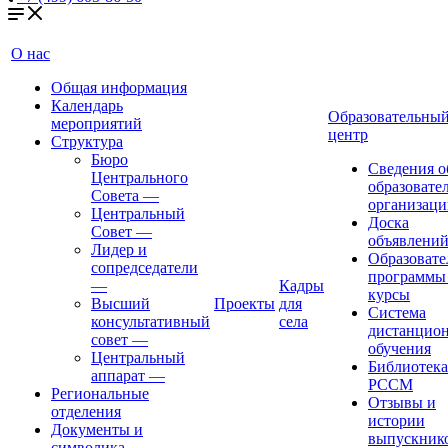
О нас
Общая информация
Календарь
Образовательны
мероприятий
центр
Структура
Бюро
Сведения о
Центрального
образовате
Совета
—
организаци
Центральный
Доска
Совет
—
объявлени
Лидер и
Образовате
сопредседатели
программы
—
Кадры
курсы
Высший
Проекты
для
Система
консультативный
села
дистанцио
совет
—
обучения
Центральный
Библиотека
аппарат
—
РССМ
Региональные
Отзывы и
отделения
истории
Документы и
выпускник
символика