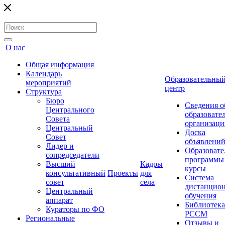
О нас
Общая информация
Календарь
Образовательны
мероприятий
центр
Структура
Бюро
Сведения о
Центрального
образовате
Совета
организаци
Центральный
Доска
Совет
объявлени
Лидер и
Образовате
сопредседатели
программы
Высший
Кадры
курсы
консультативный
Проекты
для
Система
совет
села
дистанцио
Центральный
обучения
аппарат
Библиотека
Кураторы по ФО
РССМ
Региональные
Отзывы и