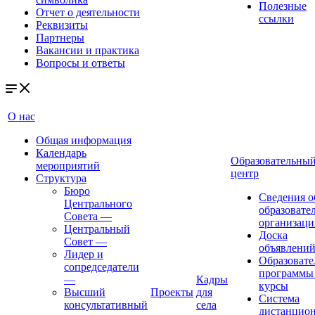
Полезные
Отчет о деятельности
ссылки
Реквизиты
Партнеры
Вакансии и практика
Вопросы и ответы
О нас
Общая информация
Календарь
Образовательны
мероприятий
центр
Структура
Бюро
Сведения о
Центрального
образовате
Совета
—
организаци
Центральный
Доска
Совет
—
объявлени
Лидер и
Образовате
сопредседатели
программы
—
Кадры
курсы
Высший
Проекты
для
Система
консультативный
села
дистанцио