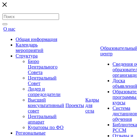
О нас
Общая информация
Календарь
Образовательны
мероприятий
центр
Структура
Бюро
Сведения о
Центрального
образовате
Совета
организаци
Центральный
Доска
Совет
объявлени
Лидер и
Образовате
сопредседатели
программы
Высший
Кадры
курсы
консультативный
Проекты
для
Система
совет
села
дистанцио
Центральный
обучения
аппарат
Библиотека
Кураторы по ФО
РССМ
Региональные
Отзывы и