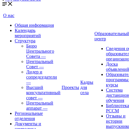
О нас
Общая информация
Календарь
Образовательны
мероприятий
центр
Структура
Бюро
Сведения о
Центрального
образовате
Совета
—
организаци
Центральный
Доска
Совет
—
объявлени
Лидер и
Образовате
сопредседатели
программы
—
Кадры
курсы
Высший
Проекты
для
Система
консультативный
села
дистанцио
совет
—
обучения
Центральный
Библиотека
аппарат
—
РССМ
Региональные
Отзывы и
отделения
истории
Документы и
выпускник
символика