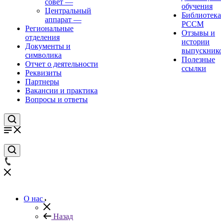
совет
—
обучения
Центральный
Библиотека
аппарат
—
РССМ
Региональные
Отзывы и
отделения
истории
Документы и
выпускник
символика
Полезные
Отчет о деятельности
ссылки
Реквизиты
Партнеры
Вакансии и практика
Вопросы и ответы
О нас
Назад