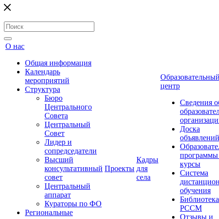
О нас
Общая информация
Календарь
Образовательны
мероприятий
центр
Структура
Бюро
Сведения о
Центрального
образовате
Совета
организаци
Центральный
Доска
Совет
объявлени
Лидер и
Образовате
сопредседатели
программы
Высший
Кадры
курсы
консультативный
Проекты
для
Система
совет
села
дистанцио
Центральный
обучения
аппарат
Библиотека
Кураторы по ФО
РССМ
Региональные
Отзывы и