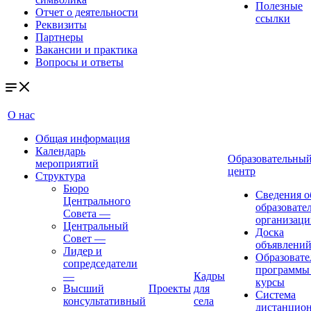
Полезные
Отчет о деятельности
ссылки
Реквизиты
Партнеры
Вакансии и практика
Вопросы и ответы
О нас
Общая информация
Календарь
Образовательны
мероприятий
центр
Структура
Бюро
Сведения о
Центрального
образовате
Совета
—
организаци
Центральный
Доска
Совет
—
объявлени
Лидер и
Образовате
сопредседатели
программы
—
Кадры
курсы
Высший
Проекты
для
Система
консультативный
села
дистанцио