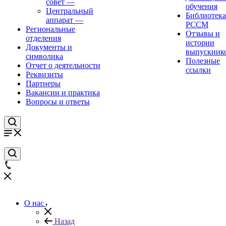
совет
—
обучения
Центральный
Библиотека
аппарат
—
РССМ
Региональные
Отзывы и
отделения
истории
Документы и
выпускник
символика
Полезные
Отчет о деятельности
ссылки
Реквизиты
Партнеры
Вакансии и практика
Вопросы и ответы
О нас
Назад