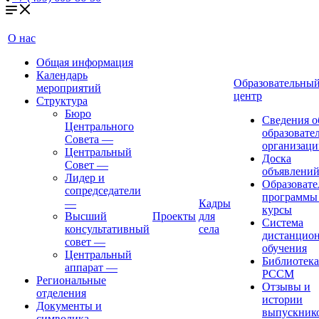
О нас
Общая информация
Календарь
Образовательны
мероприятий
центр
Структура
Бюро
Сведения о
Центрального
образовате
Совета
—
организаци
Центральный
Доска
Совет
—
объявлени
Лидер и
Образовате
сопредседатели
программы
—
Кадры
курсы
Высший
Проекты
для
Система
консультативный
села
дистанцио
совет
—
обучения
Центральный
Библиотека
аппарат
—
РССМ
Региональные
Отзывы и
отделения
истории
Документы и
выпускник
символика