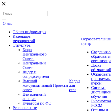
О нас
Общая информация
Календарь
Образовательны
мероприятий
центр
Структура
Бюро
Сведения о
Центрального
образовате
Совета
организаци
Центральный
Доска
Совет
объявлени
Лидер и
Образовате
сопредседатели
программы
Высший
Кадры
курсы
консультативный
Проекты
для
Система
совет
села
дистанцио
Центральный
обучения
аппарат
Библиотека
Кураторы по ФО
РССМ
Региональные
Отзывы и