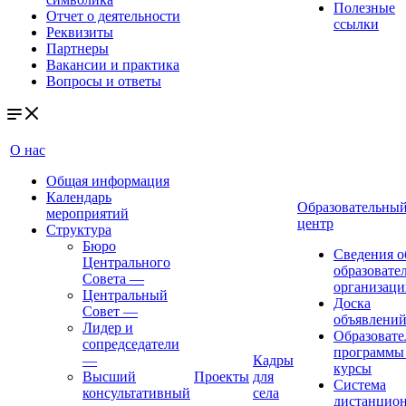
Полезные
Отчет о деятельности
ссылки
Реквизиты
Партнеры
Вакансии и практика
Вопросы и ответы
О нас
Общая информация
Календарь
Образовательны
мероприятий
центр
Структура
Бюро
Сведения о
Центрального
образовате
Совета
—
организаци
Центральный
Доска
Совет
—
объявлени
Лидер и
Образовате
сопредседатели
программы
—
Кадры
курсы
Высший
Проекты
для
Система
консультативный
села
дистанцио