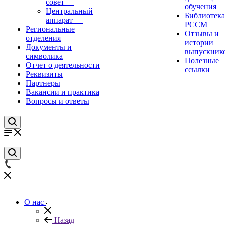
совет
—
обучения
Центральный
Библиотека
аппарат
—
РССМ
Региональные
Отзывы и
отделения
истории
Документы и
выпускник
символика
Полезные
Отчет о деятельности
ссылки
Реквизиты
Партнеры
Вакансии и практика
Вопросы и ответы
О нас
Назад