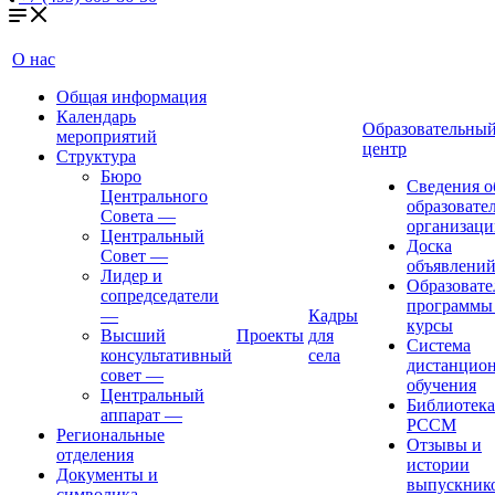
О нас
Общая информация
Календарь
Образовательны
мероприятий
центр
Структура
Бюро
Сведения о
Центрального
образовате
Совета
—
организаци
Центральный
Доска
Совет
—
объявлени
Лидер и
Образовате
сопредседатели
программы
—
Кадры
курсы
Высший
Проекты
для
Система
консультативный
села
дистанцио
совет
—
обучения
Центральный
Библиотека
аппарат
—
РССМ
Региональные
Отзывы и
отделения
истории
Документы и
выпускник
символика