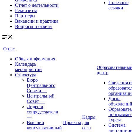
Полезные
Отчет о деятельности
ссылки
Реквизиты
Партнеры
Вакансии и практика
Вопросы и ответы
О нас
Общая информация
Календарь
Образовательны
мероприятий
центр
Структура
Бюро
Сведения о
Центрального
образовате
Совета
—
организаци
Центральный
Доска
Совет
—
объявлени
Лидер и
Образовате
сопредседатели
программы
—
Кадры
курсы
Высший
Проекты
для
Система
консультативный
села
дистанцио