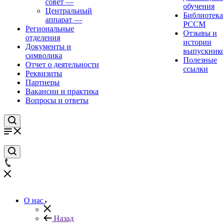
совет
—
обучения
Центральный
Библиотека
аппарат
—
РССМ
Региональные
Отзывы и
отделения
истории
Документы и
выпускник
символика
Полезные
Отчет о деятельности
ссылки
Реквизиты
Партнеры
Вакансии и практика
Вопросы и ответы
О нас
Назад