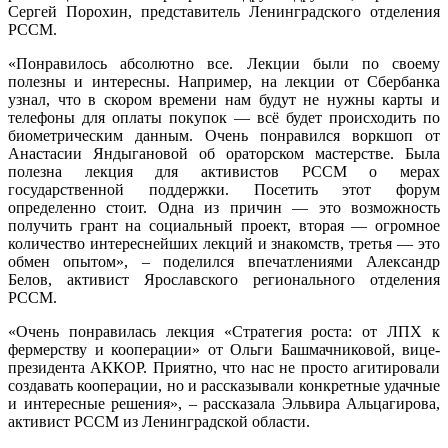
Сергей Порохин, представитель Ленинградского отделения
РССМ.
«Понравилось абсолютно все. Лекции были по своему
полезны и интересны. Например, на лекции от Сбербанка
узнал, что в скором времени нам будут не нужны карты и
телефоны для оплаты покупок — всё будет происходить по
биометрическим данным. Очень понравился воркшоп от
Анастасии Яндыгановой об ораторском мастерстве. Была
полезна лекция для активистов РССМ о мерах
государственной поддержки. Посетить этот форум
определенно стоит. Одна из причин — это возможность
получить грант на социальный проект, вторая — огромное
количество интереснейших лекций и знакомств, третья — это
обмен опытом», – поделился впечатлениями Александр
Белов, активист Ярославского регионального отделения
РССМ.
«Очень понравилась лекция «Стратегия роста: от ЛПХ к
фермерству и кооперации» от Ольги Башмачниковой, вице-
президента АККОР. Приятно, что нас не просто агитировали
создавать кооперации, но и рассказывали конкретные удачные
и интересные решения», – рассказала Эльвира Альцагирова,
активист РССМ из Ленинградской области.