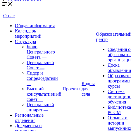
О нас
Общая информация
Календарь
Образовательны
мероприятий
центр
Структура
Бюро
Сведения о
Центрального
образовате
Совета
—
организаци
Центральный
Доска
Совет
—
объявлени
Лидер и
Образовате
сопредседатели
программы
—
Кадры
курсы
Высший
Проекты
для
Система
консультативный
села
дистанцио
совет
—
обучения
Центральный
Библиотека
аппарат
—
РССМ
Региональные
Отзывы и
отделения
истории
Документы и
выпускник
символика