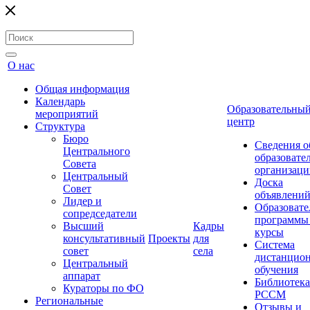
О нас
Общая информация
Календарь
Образовательны
мероприятий
центр
Структура
Бюро
Сведения о
Центрального
образовате
Совета
организаци
Центральный
Доска
Совет
объявлени
Лидер и
Образовате
сопредседатели
программы
Высший
Кадры
курсы
консультативный
Проекты
для
Система
совет
села
дистанцио
Центральный
обучения
аппарат
Библиотека
Кураторы по ФО
РССМ
Региональные
Отзывы и