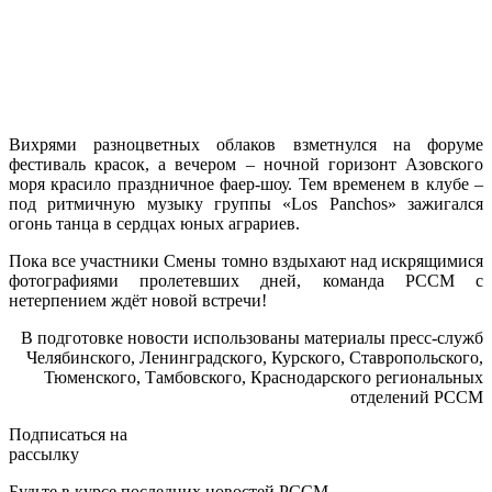
Вихрями разноцветных облаков взметнулся на форуме
фестиваль красок, а вечером – ночной горизонт Азовского
моря красило праздничное фаер-шоу. Тем временем в клубе –
под ритмичную музыку группы «Los Panchos» зажигался
огонь танца в сердцах юных аграриев.
Пока все участники Смены томно вздыхают над искрящимися
фотографиями пролетевших дней, команда РССМ с
нетерпением ждёт новой встречи!
В подготовке новости использованы материалы пресс-служб
Челябинского, Ленинградского, Курского, Ставропольского,
Тюменского, Тамбовского, Краснодарского региональных
отделений РССМ
Подписаться на
рассылку
Будьте в курсе последних новостей РССМ