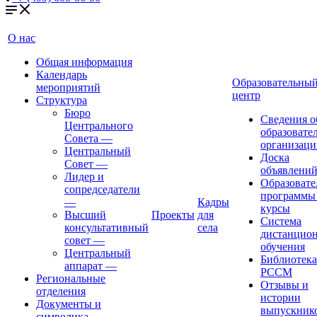
О нас
Общая информация
Календарь
Образовательны
мероприятий
центр
Структура
Бюро
Сведения о
Центрального
образовате
Совета
—
организаци
Центральный
Доска
Совет
—
объявлени
Лидер и
Образовате
сопредседатели
программы
—
Кадры
курсы
Высший
Проекты
для
Система
консультативный
села
дистанцио
совет
—
обучения
Центральный
Библиотека
аппарат
—
РССМ
Региональные
Отзывы и
отделения
истории
Документы и
выпускник
символика