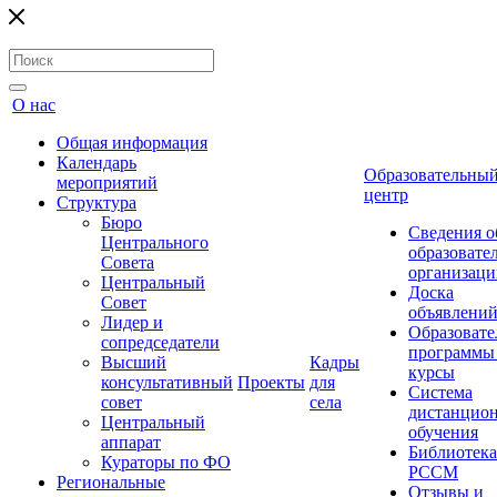
О нас
Общая информация
Календарь
Образовательны
мероприятий
центр
Структура
Бюро
Сведения о
Центрального
образовате
Совета
организаци
Центральный
Доска
Совет
объявлени
Лидер и
Образовате
сопредседатели
программы
Высший
Кадры
курсы
консультативный
Проекты
для
Система
совет
села
дистанцио
Центральный
обучения
аппарат
Библиотека
Кураторы по ФО
РССМ
Региональные
Отзывы и