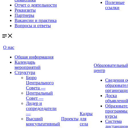
Полезные
Отчет о деятельности
ссылки
Реквизиты
Партнеры
Вакансии и практика
Вопросы и ответы
О нас
Общая информация
Календарь
Образовательны
мероприятий
центр
Структура
Бюро
Сведения о
Центрального
образовате
Совета
—
организаци
Центральный
Доска
Совет
—
объявлени
Лидер и
Образовате
сопредседатели
программы
—
Кадры
курсы
Высший
Проекты
для
Система
консультативный
села
дистанцио