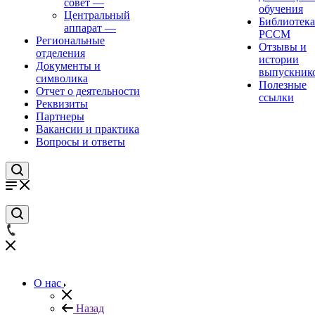
совет
—
обучения
Центральный
Библиотека
аппарат
—
РССМ
Региональные
Отзывы и
отделения
истории
Документы и
выпускник
символика
Полезные
Отчет о деятельности
ссылки
Реквизиты
Партнеры
Вакансии и практика
Вопросы и ответы
О нас
Назад