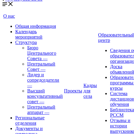
О нас
Общая информация
Календарь
Образовательны
мероприятий
центр
Структура
Бюро
Сведения о
Центрального
образовате
Совета
—
организаци
Центральный
Доска
Совет
—
объявлени
Лидер и
Образовате
сопредседатели
программы
—
Кадры
курсы
Высший
Проекты
для
Система
консультативный
села
дистанцио
совет
—
обучения
Центральный
Библиотека
аппарат
—
РССМ
Региональные
Отзывы и
отделения
истории
Документы и
выпускник
символика