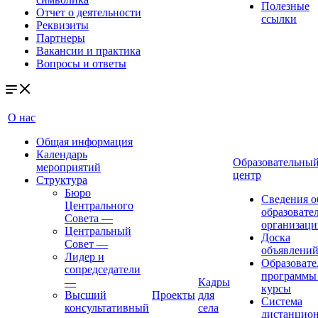
Полезные
Отчет о деятельности
ссылки
Реквизиты
Партнеры
Вакансии и практика
Вопросы и ответы
О нас
Общая информация
Календарь
Образовательны
мероприятий
центр
Структура
Бюро
Сведения о
Центрального
образовате
Совета
—
организаци
Центральный
Доска
Совет
—
объявлени
Лидер и
Образовате
сопредседатели
программы
—
Кадры
курсы
Высший
Проекты
для
Система
консультативный
села
дистанцио