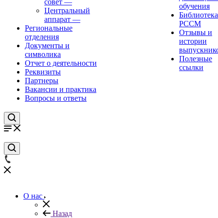
совет
—
обучения
Центральный
Библиотека
аппарат
—
РССМ
Региональные
Отзывы и
отделения
истории
Документы и
выпускник
символика
Полезные
Отчет о деятельности
ссылки
Реквизиты
Партнеры
Вакансии и практика
Вопросы и ответы
О нас
Назад