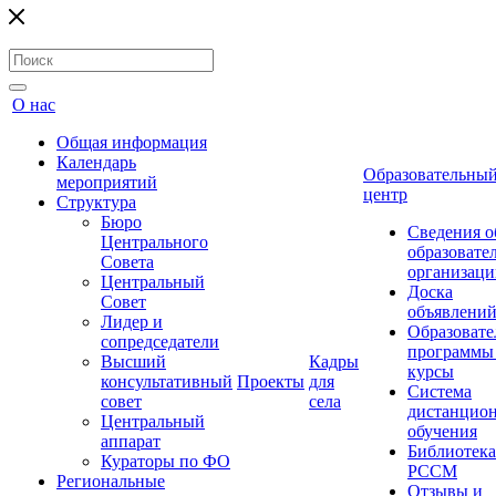
О нас
Общая информация
Календарь
Образовательны
мероприятий
центр
Структура
Бюро
Сведения о
Центрального
образовате
Совета
организаци
Центральный
Доска
Совет
объявлени
Лидер и
Образовате
сопредседатели
программы
Высший
Кадры
курсы
консультативный
Проекты
для
Система
совет
села
дистанцио
Центральный
обучения
аппарат
Библиотека
Кураторы по ФО
РССМ
Региональные
Отзывы и