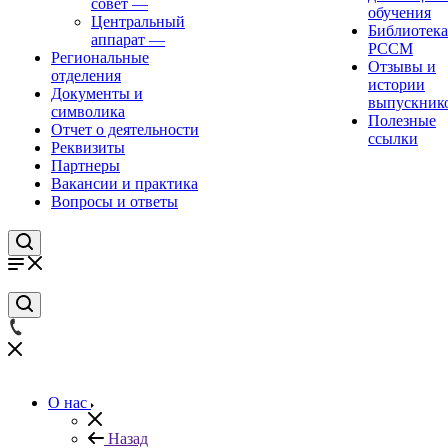
совет
—
обучения
Центральный
Библиотека
аппарат
—
РССМ
Региональные
Отзывы и
отделения
истории
Документы и
выпускник
символика
Полезные
Отчет о деятельности
ссылки
Реквизиты
Партнеры
Вакансии и практика
Вопросы и ответы
О нас
Назад