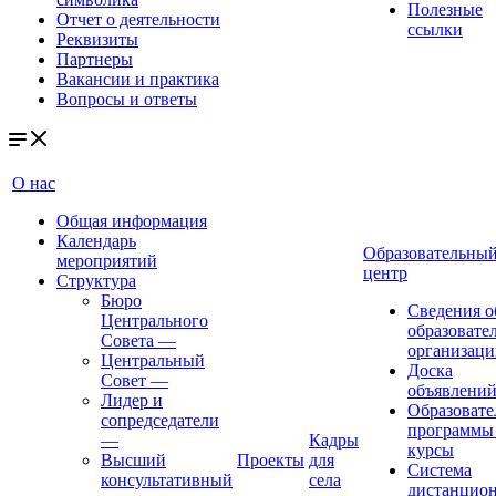
Полезные
Отчет о деятельности
ссылки
Реквизиты
Партнеры
Вакансии и практика
Вопросы и ответы
О нас
Общая информация
Календарь
Образовательны
мероприятий
центр
Структура
Бюро
Сведения о
Центрального
образовате
Совета
—
организаци
Центральный
Доска
Совет
—
объявлени
Лидер и
Образовате
сопредседатели
программы
—
Кадры
курсы
Высший
Проекты
для
Система
консультативный
села
дистанцио