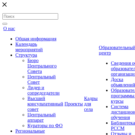
О нас
Общая информация
Календарь
Образовательны
мероприятий
центр
Структура
Бюро
Сведения о
Центрального
образовате
Совета
организаци
Центральный
Доска
Совет
объявлени
Лидер и
Образовате
сопредседатели
программы
Высший
Кадры
курсы
консультативный
Проекты
для
Система
совет
села
дистанцио
Центральный
обучения
аппарат
Библиотека
Кураторы по ФО
РССМ
Региональные
Отзывы и