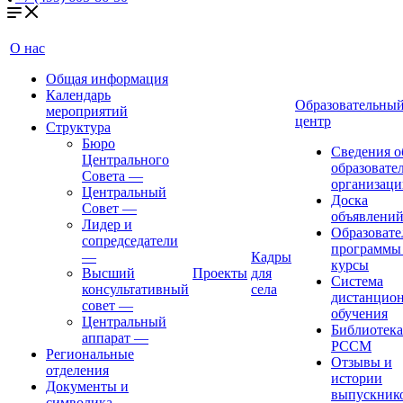
О нас
Общая информация
Календарь
Образовательны
мероприятий
центр
Структура
Бюро
Сведения о
Центрального
образовате
Совета
—
организаци
Центральный
Доска
Совет
—
объявлени
Лидер и
Образовате
сопредседатели
программы
—
Кадры
курсы
Высший
Проекты
для
Система
консультативный
села
дистанцио
совет
—
обучения
Центральный
Библиотека
аппарат
—
РССМ
Региональные
Отзывы и
отделения
истории
Документы и
выпускник
символика