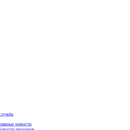
служба
лавные новости
овости регионов