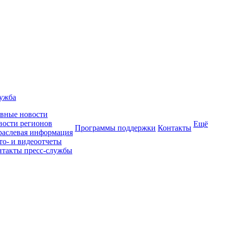
лужба
авные новости
вости регионов
Ещё
Программы поддержки
Контакты
раслевая информация
то- и видеоотчеты
нтакты пресс-службы