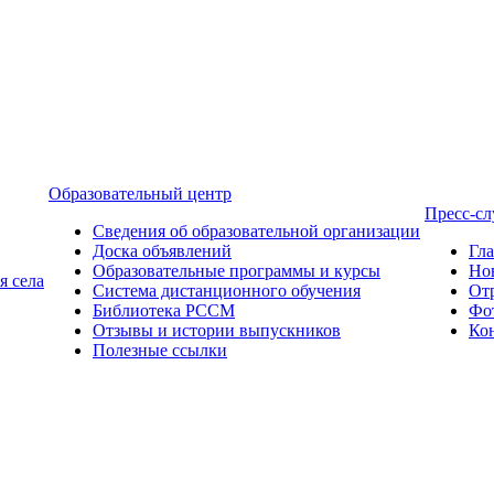
Образовательный центр
Пресс-с
Сведения об образовательной организации
Доска объявлений
Гл
Образовательные программы и курсы
Но
я села
Система дистанционного обучения
От
Библиотека РССМ
Фо
Отзывы и истории выпускников
Ко
Полезные ссылки