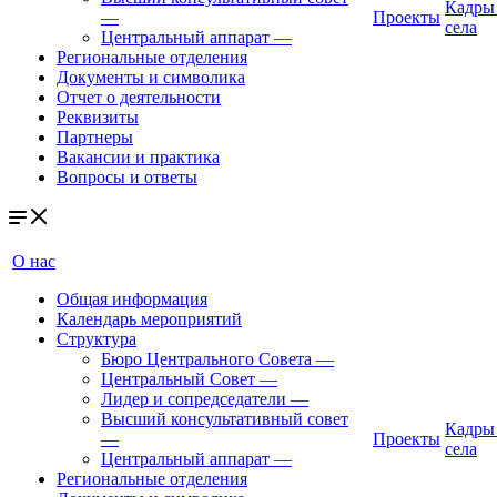
Кадры
—
Проекты
села
Центральный аппарат
—
Региональные отделения
Документы и символика
Отчет о деятельности
Реквизиты
Партнеры
Вакансии и практика
Вопросы и ответы
О нас
Общая информация
Календарь мероприятий
Структура
Бюро Центрального Совета
—
Центральный Совет
—
Лидер и сопредседатели
—
Высший консультативный совет
Кадры
—
Проекты
села
Центральный аппарат
—
Региональные отделения