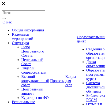
О нас
Общая информация
Календарь
Образовательны
мероприятий
центр
Структура
Бюро
Сведения о
Центрального
образовате
Совета
организаци
Центральный
Доска
Совет
объявлени
Лидер и
Образовате
сопредседатели
программы
Высший
Кадры
курсы
консультативный
Проекты
для
Система
совет
села
дистанцио
Центральный
обучения
аппарат
Библиотека
Кураторы по ФО
РССМ
Региональные
Отзывы и