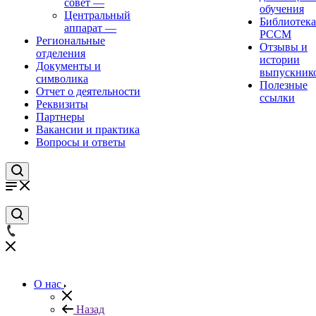
совет
—
обучения
Центральный
Библиотека
аппарат
—
РССМ
Региональные
Отзывы и
отделения
истории
Документы и
выпускник
символика
Полезные
Отчет о деятельности
ссылки
Реквизиты
Партнеры
Вакансии и практика
Вопросы и ответы
О нас
Назад