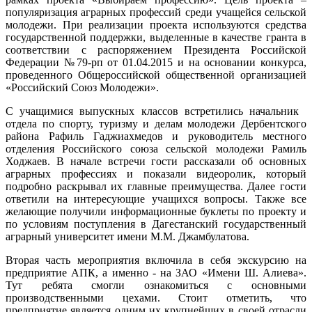
популяризация аграрных профессий среди учащейся сельской
молодежи. При реализации проекта используются средства
государственной поддержки, выделенные в качестве гранта в
соответствии с распоряжением Президента Российской
Федерации №79-рп от 01.04.2015 и на основании конкурса,
проведенного Общероссийской общественной организацией
«Российский Союз Молодежи».
С учащимися выпускных классов встретились начальник
отдела по спорту, туризму и делам молодежи Дербентского
района Рафиль Гаджиахмедов и руководитель местного
отделения Российского союза сельской молодежи Рамиль
Ходжаев. В начале встречи гости рассказали об основных
аграрных профессиях и показали видеоролик, который
подробно раскрывал их главные преимущества. Далее гости
ответили на интересующие учащихся вопросы. Также все
желающие получили информационные буклеты по проекту и
по условиям поступления в Дагестанский государственный
аграрный университет имени М.М. Джамбулатова.
Вторая часть мероприятия включила в себя экскурсию на
предприятие АПК, а именно - на ЗАО «Имени Ш. Алиева».
Тут ребята смогли ознакомиться с основными
производственными цехами. Стоит отметить, что
предприятие является одним их крупнейших в своей отрасли