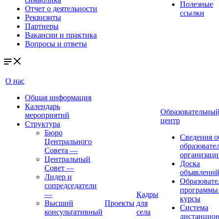
Полезные
Отчет о деятельности
ссылки
Реквизиты
Партнеры
Вакансии и практика
Вопросы и ответы
О нас
Общая информация
Календарь
Образовательны
мероприятий
центр
Структура
Бюро
Сведения о
Центрального
образовате
Совета
—
организаци
Центральный
Доска
Совет
—
объявлени
Лидер и
Образовате
сопредседатели
программы
—
Кадры
курсы
Высший
Проекты
для
Система
консультативный
села
дистанцио