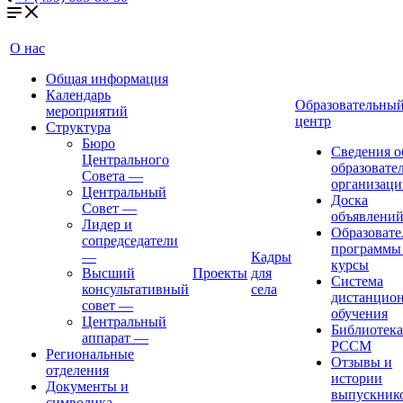
О нас
Общая информация
Календарь
Образовательны
мероприятий
центр
Структура
Бюро
Сведения о
Центрального
образовате
Совета
—
организаци
Центральный
Доска
Совет
—
объявлени
Лидер и
Образовате
сопредседатели
программы
—
Кадры
курсы
Высший
Проекты
для
Система
консультативный
села
дистанцио
совет
—
обучения
Центральный
Библиотека
аппарат
—
РССМ
Региональные
Отзывы и
отделения
истории
Документы и
выпускник
символика