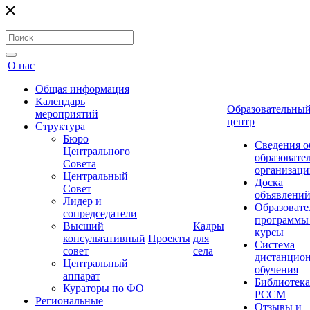
О нас
Общая информация
Календарь
Образовательны
мероприятий
центр
Структура
Бюро
Сведения о
Центрального
образовате
Совета
организаци
Центральный
Доска
Совет
объявлени
Лидер и
Образовате
сопредседатели
программы
Высший
Кадры
курсы
консультативный
Проекты
для
Система
совет
села
дистанцио
Центральный
обучения
аппарат
Библиотека
Кураторы по ФО
РССМ
Региональные
Отзывы и