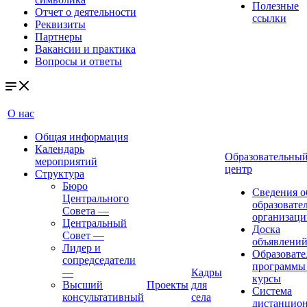
Полезные
Отчет о деятельности
ссылки
Реквизиты
Партнеры
Вакансии и практика
Вопросы и ответы
О нас
Общая информация
Календарь
Образовательны
мероприятий
центр
Структура
Бюро
Сведения о
Центрального
образовате
Совета
—
организаци
Центральный
Доска
Совет
—
объявлени
Лидер и
Образовате
сопредседатели
программы
—
Кадры
курсы
Высший
Проекты
для
Система
консультативный
села
дистанцио