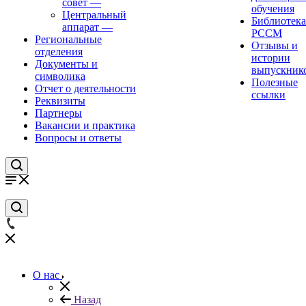
совет
—
обучения
Центральный
Библиотека
аппарат
—
РССМ
Региональные
Отзывы и
отделения
истории
Документы и
выпускник
символика
Полезные
Отчет о деятельности
ссылки
Реквизиты
Партнеры
Вакансии и практика
Вопросы и ответы
О нас
Назад