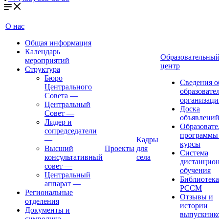
О нас
Общая информация
Календарь
Образовательны
мероприятий
центр
Структура
Бюро
Сведения о
Центрального
образовате
Совета
—
организаци
Центральный
Доска
Совет
—
объявлени
Лидер и
Образовате
сопредседатели
программы
—
Кадры
курсы
Высший
Проекты
для
Система
консультативный
села
дистанцио
совет
—
обучения
Центральный
Библиотека
аппарат
—
РССМ
Региональные
Отзывы и
отделения
истории
Документы и
выпускник
символика