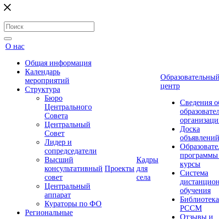
О нас
Общая информация
Календарь
Образовательны
мероприятий
центр
Структура
Бюро
Сведения о
Центрального
образовате
Совета
организаци
Центральный
Доска
Совет
объявлени
Лидер и
Образовате
сопредседатели
программы
Высший
Кадры
курсы
консультативный
Проекты
для
Система
совет
села
дистанцио
Центральный
обучения
аппарат
Библиотека
Кураторы по ФО
РССМ
Региональные
Отзывы и