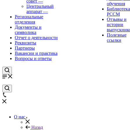
совет
—
обучения
Центральный
Библиотека
аппарат
—
РССМ
Региональные
Отзывы и
отделения
истории
Документы и
выпускник
символика
Полезные
Отчет о деятельности
ссылки
Реквизиты
Партнеры
Вакансии и практика
Вопросы и ответы
О нас
Назад