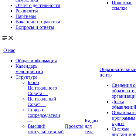
Полезные
Отчет о деятельности
ссылки
Реквизиты
Партнеры
Вакансии и практика
Вопросы и ответы
О нас
Общая информация
Календарь
Образовательны
мероприятий
центр
Структура
Бюро
Сведения о
Центрального
образовате
Совета
—
организаци
Центральный
Доска
Совет
—
объявлени
Лидер и
Образовате
сопредседатели
программы
—
Кадры
курсы
Высший
Проекты
для
Система
консультативный
села
дистанцио