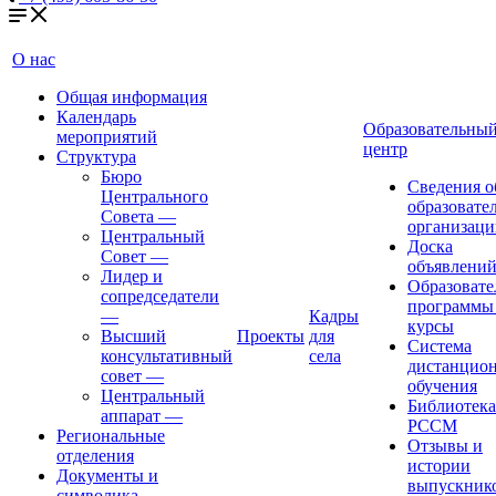
О нас
Общая информация
Календарь
Образовательны
мероприятий
центр
Структура
Бюро
Сведения о
Центрального
образовате
Совета
—
организаци
Центральный
Доска
Совет
—
объявлени
Лидер и
Образовате
сопредседатели
программы
—
Кадры
курсы
Высший
Проекты
для
Система
консультативный
села
дистанцио
совет
—
обучения
Центральный
Библиотека
аппарат
—
РССМ
Региональные
Отзывы и
отделения
истории
Документы и
выпускник
символика