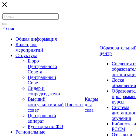
О нас
Общая информация
Календарь
Образовательны
мероприятий
центр
Структура
Бюро
Сведения о
Центрального
образовате
Совета
организаци
Центральный
Доска
Совет
объявлени
Лидер и
Образовате
сопредседатели
программы
Высший
Кадры
курсы
консультативный
Проекты
для
Система
совет
села
дистанцио
Центральный
обучения
аппарат
Библиотека
Кураторы по ФО
РССМ
Региональные
Отзывы и