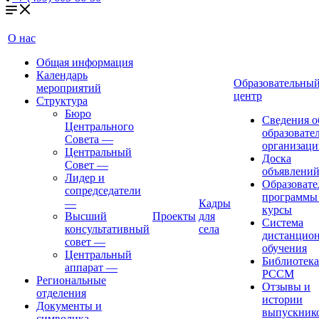
О нас
Общая информация
Календарь
Образовательны
мероприятий
центр
Структура
Бюро
Сведения о
Центрального
образовате
Совета
—
организаци
Центральный
Доска
Совет
—
объявлени
Лидер и
Образовате
сопредседатели
программы
—
Кадры
курсы
Высший
Проекты
для
Система
консультативный
села
дистанцио
совет
—
обучения
Центральный
Библиотека
аппарат
—
РССМ
Региональные
Отзывы и
отделения
истории
Документы и
выпускник
символика