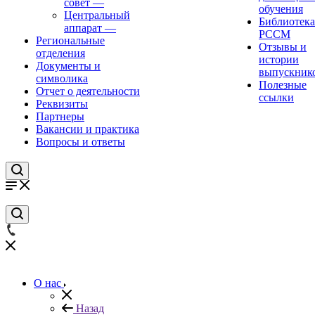
совет
—
обучения
Центральный
Библиотека
аппарат
—
РССМ
Региональные
Отзывы и
отделения
истории
Документы и
выпускник
символика
Полезные
Отчет о деятельности
ссылки
Реквизиты
Партнеры
Вакансии и практика
Вопросы и ответы
О нас
Назад