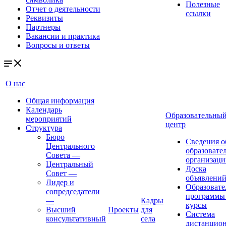
Полезные
Отчет о деятельности
ссылки
Реквизиты
Партнеры
Вакансии и практика
Вопросы и ответы
О нас
Общая информация
Календарь
Образовательны
мероприятий
центр
Структура
Бюро
Сведения о
Центрального
образовате
Совета
—
организаци
Центральный
Доска
Совет
—
объявлени
Лидер и
Образовате
сопредседатели
программы
—
Кадры
курсы
Высший
Проекты
для
Система
консультативный
села
дистанцио