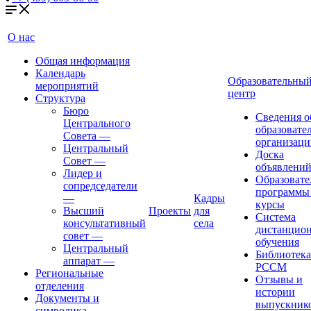
О нас
Общая информация
Календарь
Образовательны
мероприятий
центр
Структура
Бюро
Сведения о
Центрального
образовате
Совета
—
организаци
Центральный
Доска
Совет
—
объявлени
Лидер и
Образовате
сопредседатели
программы
—
Кадры
курсы
Высший
Проекты
для
Система
консультативный
села
дистанцио
совет
—
обучения
Центральный
Библиотека
аппарат
—
РССМ
Региональные
Отзывы и
отделения
истории
Документы и
выпускник
символика