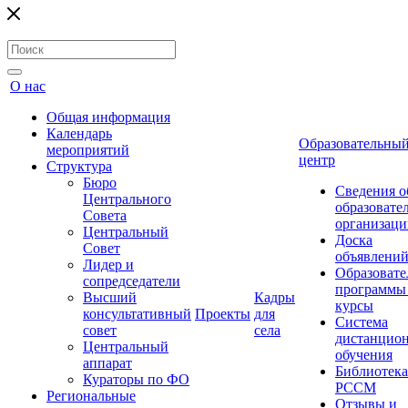
О нас
Общая информация
Календарь
Образовательны
мероприятий
центр
Структура
Бюро
Сведения о
Центрального
образовате
Совета
организаци
Центральный
Доска
Совет
объявлени
Лидер и
Образовате
сопредседатели
программы
Высший
Кадры
курсы
консультативный
Проекты
для
Система
совет
села
дистанцио
Центральный
обучения
аппарат
Библиотека
Кураторы по ФО
РССМ
Региональные
Отзывы и