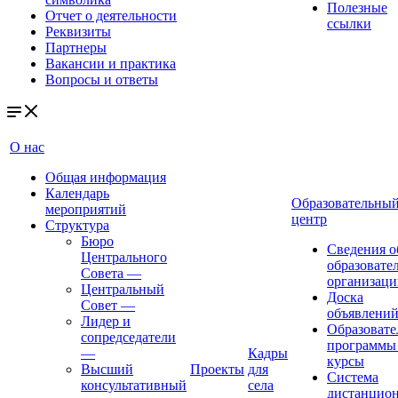
Полезные
Отчет о деятельности
ссылки
Реквизиты
Партнеры
Вакансии и практика
Вопросы и ответы
О нас
Общая информация
Календарь
Образовательны
мероприятий
центр
Структура
Бюро
Сведения о
Центрального
образовате
Совета
—
организаци
Центральный
Доска
Совет
—
объявлени
Лидер и
Образовате
сопредседатели
программы
—
Кадры
курсы
Высший
Проекты
для
Система
консультативный
села
дистанцио