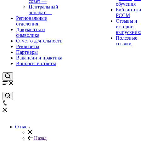
совет
—
обучения
Центральный
Библиотека
аппарат
—
РССМ
Региональные
Отзывы и
отделения
истории
Документы и
выпускник
символика
Полезные
Отчет о деятельности
ссылки
Реквизиты
Партнеры
Вакансии и практика
Вопросы и ответы
О нас
Назад