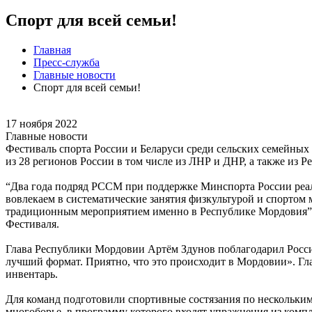
Спорт для всей семьи!
Главная
Пресс-служба
Главные новости
Спорт для всей семьи!
17 ноября 2022
Главные новости
Фестиваль спорта России и Беларуси среди сельских семейных
из 28 регионов России в том числе из ЛНР и ДНР, а также из Р
“Два года подряд РССМ при поддержке Минспорта России реали
вовлекаем в систематические занятия физкультурой и спортом 
традиционным мероприятием именно в Республике Мордовия”,
Фестиваля.
Глава Республики Мордовии Артём Здунов поблагодарил Росси
лучший формат. Приятно, что это происходит в Мордовии». Гл
инвентарь.
Для команд подготовили спортивные состязания по нескольким н
многоборье, в программу которого входят упражнения из комп