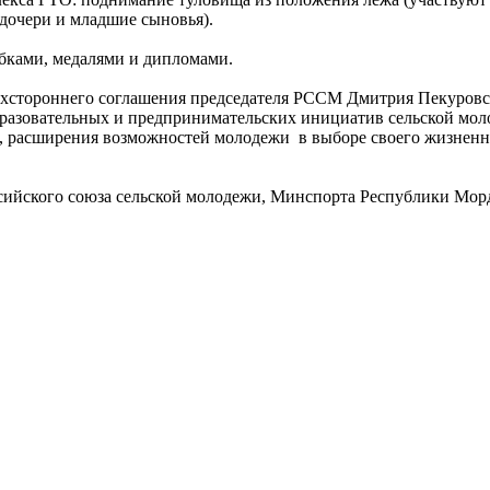
, дочери и младшие сыновья).
убками, медалями и дипломами.
вухстороннего соглашения председателя РССМ Дмитрия Пекуров
бразовательных и предпринимательских инициатив сельской моло
, расширения возможностей молодежи в выборе своего жизненно
сийского союза сельской молодежи, Минспорта Республики Мо