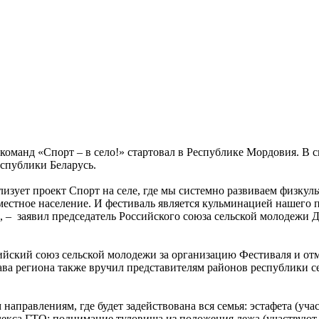
 команд «Спорт – в село!» стартовал в Республике Мордовия. В
еспублики Беларусь.
зует проект Спорт на селе, где мы системно развиваем физкуль
местное население. И фестиваль является кульминацией нашего 
 – заявил председатель Российского союза сельской молодежи
йский союз сельской молодежи за организацию Фестиваля и отм
ава региона также вручил представителям районов республики 
аправлениям, где будет задействована вся семья: эстафета (учас
лекса ГТО: поднимание туловища из положения лежа (участвуют 