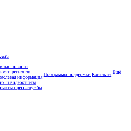
лужба
авные новости
вости регионов
Ещё
Программы поддержки
Контакты
раслевая информация
то- и видеоотчеты
нтакты пресс-службы