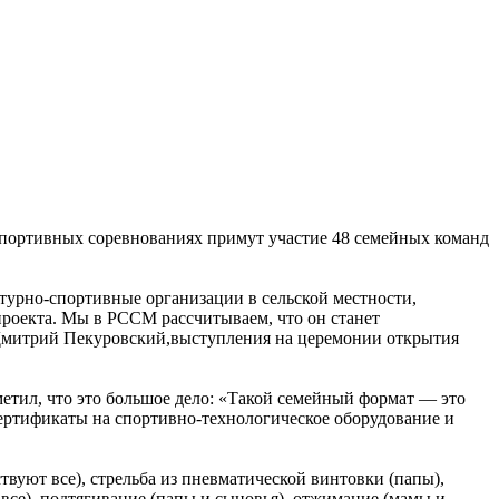
 спортивных соревнованиях примут участие 48 семейных команд
турно-спортивные организации в сельской местности,
проекта. Мы в РССМ рассчитываем, что он станет
 Дмитрий Пекуровский,выступления на церемонии открытия
етил, что это большое дело: «Такой семейный формат — это
сертификаты на спортивно-технологическое оборудование и
твуют все), стрельба из пневматической винтовки (папы),
все), подтягивание (папы и сыновья), отжимание (мамы и