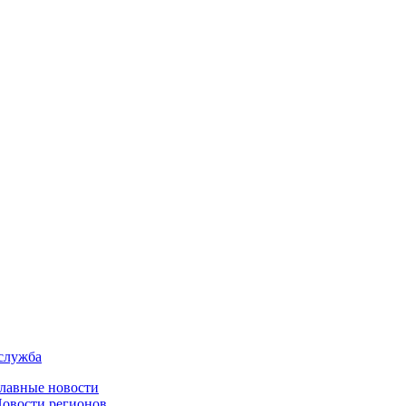
служба
лавные новости
овости регионов