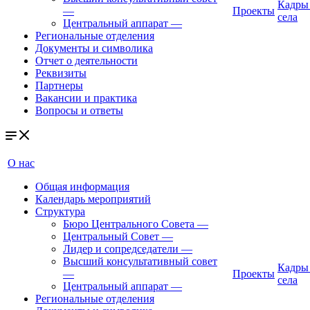
Кадры
—
Проекты
села
Центральный аппарат
—
Региональные отделения
Документы и символика
Отчет о деятельности
Реквизиты
Партнеры
Вакансии и практика
Вопросы и ответы
О нас
Общая информация
Календарь мероприятий
Структура
Бюро Центрального Совета
—
Центральный Совет
—
Лидер и сопредседатели
—
Высший консультативный совет
Кадры
—
Проекты
села
Центральный аппарат
—
Региональные отделения