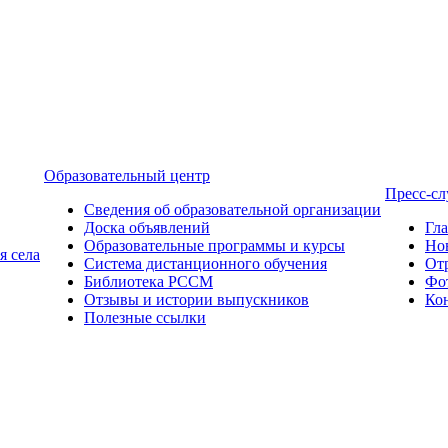
Образовательный центр
Пресс-с
Сведения об образовательной организации
Доска объявлений
Гл
Образовательные программы и курсы
Но
я села
Система дистанционного обучения
От
Библиотека РССМ
Фо
Отзывы и истории выпускников
Ко
Полезные ссылки