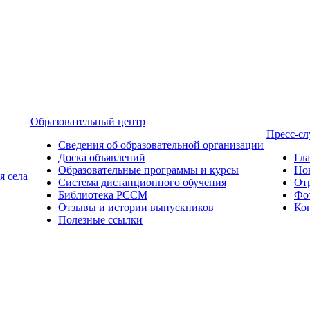
Образовательный центр
Пресс-с
Сведения об образовательной организации
Доска объявлений
Гл
Образовательные программы и курсы
Но
я села
Система дистанционного обучения
От
Библиотека РССМ
Фо
Отзывы и истории выпускников
Ко
Полезные ссылки