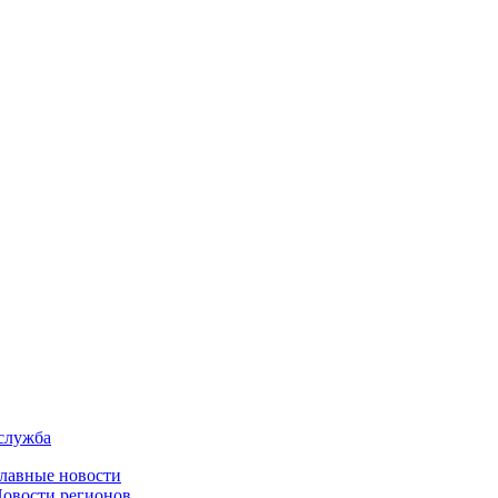
служба
лавные новости
овости регионов