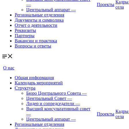
Кадры
—
Проекты
села
Центральный аппарат
—
Региональные отделения
Документы и символика
Отчет о деятельности
Реквизиты
Партнеры
Вакансии и практика
Вопросы и ответы
О нас
Общая информация
Календарь мероприятий
Структура
Бюро Центрального Совета
—
Центральный Совет
—
Лидер и сопредседатели
—
Высший консультативный совет
Кадры
—
Проекты
села
Центральный аппарат
—
Региональные отделения