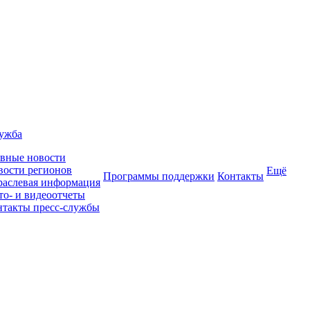
лужба
авные новости
вости регионов
Ещё
Программы поддержки
Контакты
раслевая информация
то- и видеоотчеты
нтакты пресс-службы