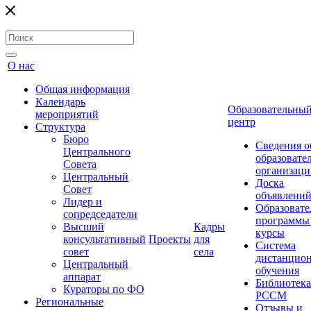
О нас
Общая информация
Календарь
Образовательны
мероприятий
центр
Структура
Бюро
Сведения о
Центрального
образовате
Совета
организаци
Центральный
Доска
Совет
объявлени
Лидер и
Образовате
сопредседатели
программы
Высший
Кадры
курсы
консультативный
Проекты
для
Система
совет
села
дистанцио
Центральный
обучения
аппарат
Библиотека
Кураторы по ФО
РССМ
Региональные
Отзывы и