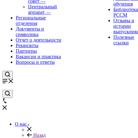
совет
—
обучения
Центральный
Библиотека
аппарат
—
РССМ
Региональные
Отзывы и
отделения
истории
Документы и
выпускник
символика
Полезные
Отчет о деятельности
ссылки
Реквизиты
Партнеры
Вакансии и практика
Вопросы и ответы
О нас
Назад