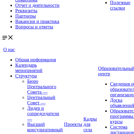
Полезные
Отчет о деятельности
ссылки
Реквизиты
Партнеры
Вакансии и практика
Вопросы и ответы
О нас
Общая информация
Календарь
Образовательны
мероприятий
центр
Структура
Бюро
Сведения о
Центрального
образовате
Совета
—
организаци
Центральный
Доска
Совет
—
объявлени
Лидер и
Образовате
сопредседатели
программы
—
Кадры
курсы
Высший
Проекты
для
Система
консультативный
села
дистанцио