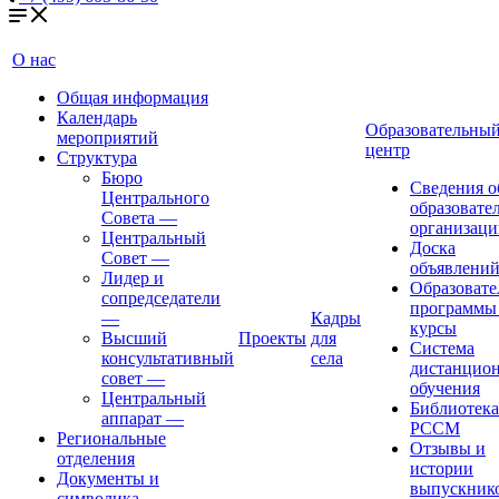
О нас
Общая информация
Календарь
Образовательны
мероприятий
центр
Структура
Бюро
Сведения о
Центрального
образовате
Совета
—
организаци
Центральный
Доска
Совет
—
объявлени
Лидер и
Образовате
сопредседатели
программы
—
Кадры
курсы
Высший
Проекты
для
Система
консультативный
села
дистанцио
совет
—
обучения
Центральный
Библиотека
аппарат
—
РССМ
Региональные
Отзывы и
отделения
истории
Документы и
выпускник
символика