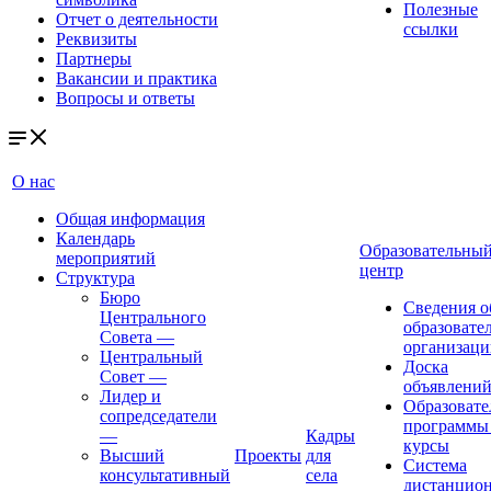
Полезные
Отчет о деятельности
ссылки
Реквизиты
Партнеры
Вакансии и практика
Вопросы и ответы
О нас
Общая информация
Календарь
Образовательны
мероприятий
центр
Структура
Бюро
Сведения о
Центрального
образовате
Совета
—
организаци
Центральный
Доска
Совет
—
объявлени
Лидер и
Образовате
сопредседатели
программы
—
Кадры
курсы
Высший
Проекты
для
Система
консультативный
села
дистанцио