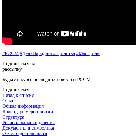
#РССМ
#ДеньНародногоЕдинства
#МыЕдины
Подписаться на
рассылку
Будьте в курсе последних новостей РССМ
Подписаться
Назад к списку
О нас
Общая информация
Календарь мероприятий
Структура
Региональные отделения
Документы и символика
Отчет о деятельности