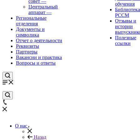
совет
—
обучения
Центральный
Библиотека
аппарат
—
РССМ
Региональные
Отзывы и
отделения
истории
Документы и
выпускник
символика
Полезные
Отчет о деятельности
ссылки
Реквизиты
Партнеры
Вакансии и практика
Вопросы и ответы
О нас
Назад