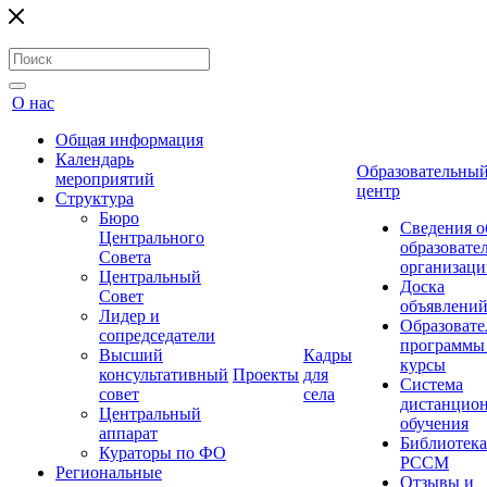
О нас
Общая информация
Календарь
Образовательны
мероприятий
центр
Структура
Бюро
Сведения о
Центрального
образовате
Совета
организаци
Центральный
Доска
Совет
объявлени
Лидер и
Образовате
сопредседатели
программы
Высший
Кадры
курсы
консультативный
Проекты
для
Система
совет
села
дистанцио
Центральный
обучения
аппарат
Библиотека
Кураторы по ФО
РССМ
Региональные
Отзывы и