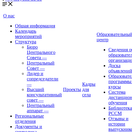
О нас
Общая информация
Календарь
Образовательны
мероприятий
центр
Структура
Бюро
Сведения о
Центрального
образовате
Совета
—
организаци
Центральный
Доска
Совет
—
объявлени
Лидер и
Образовате
сопредседатели
программы
—
Кадры
курсы
Высший
Проекты
для
Система
консультативный
села
дистанцио
совет
—
обучения
Центральный
Библиотека
аппарат
—
РССМ
Региональные
Отзывы и
отделения
истории
Документы и
выпускник
символика