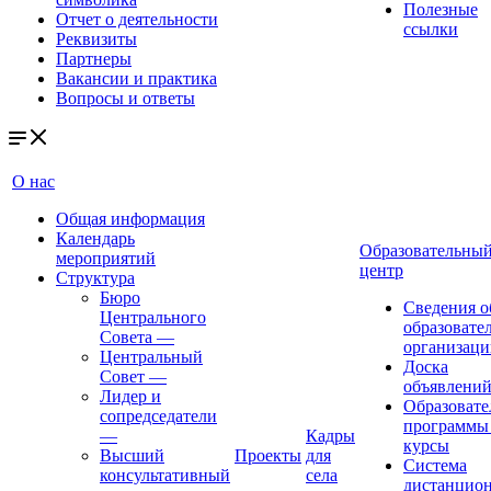
Полезные
Отчет о деятельности
ссылки
Реквизиты
Партнеры
Вакансии и практика
Вопросы и ответы
О нас
Общая информация
Календарь
Образовательны
мероприятий
центр
Структура
Бюро
Сведения о
Центрального
образовате
Совета
—
организаци
Центральный
Доска
Совет
—
объявлени
Лидер и
Образовате
сопредседатели
программы
—
Кадры
курсы
Высший
Проекты
для
Система
консультативный
села
дистанцио