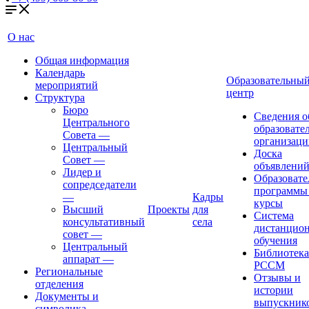
О нас
Общая информация
Календарь
Образовательны
мероприятий
центр
Структура
Бюро
Сведения о
Центрального
образовате
Совета
—
организаци
Центральный
Доска
Совет
—
объявлени
Лидер и
Образовате
сопредседатели
программы
—
Кадры
курсы
Высший
Проекты
для
Система
консультативный
села
дистанцио
совет
—
обучения
Центральный
Библиотека
аппарат
—
РССМ
Региональные
Отзывы и
отделения
истории
Документы и
выпускник
символика