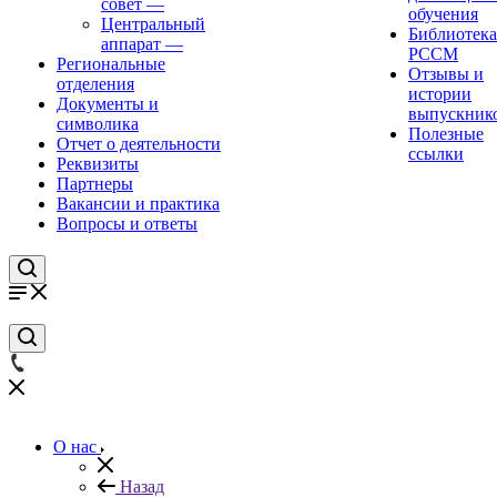
совет
—
обучения
Центральный
Библиотека
аппарат
—
РССМ
Региональные
Отзывы и
отделения
истории
Документы и
выпускник
символика
Полезные
Отчет о деятельности
ссылки
Реквизиты
Партнеры
Вакансии и практика
Вопросы и ответы
О нас
Назад