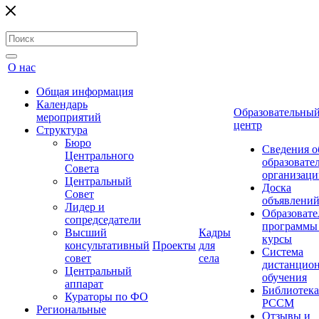
О нас
Общая информация
Календарь
Образовательны
мероприятий
центр
Структура
Бюро
Сведения о
Центрального
образовате
Совета
организаци
Центральный
Доска
Совет
объявлени
Лидер и
Образовате
сопредседатели
программы
Высший
Кадры
курсы
консультативный
Проекты
для
Система
совет
села
дистанцио
Центральный
обучения
аппарат
Библиотека
Кураторы по ФО
РССМ
Региональные
Отзывы и