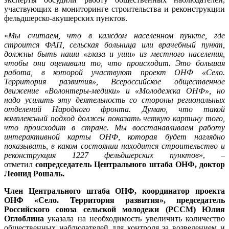
участвующих в мониторинге строительства и реконструкции
фельдшерско-акушерских пунктов.
«
Мы считаем, что в каждом населенном пункте, где
строится ФАП, сельская больница или врачебный пункт,
должны быть наши «глаза и уши» из местного населения,
чтобы они оценивали то, что происходит. Это большая
работа, в которой участвуют проект ОНФ «Село.
Территория развития», Всероссийское общественное
движение «Волонтеры-медики» и «Молодежка ОНФ», но
надо усилить эту деятельность со стороны региональных
отделений Народного фронта. Думаю, что такой
комплексный подход должен показать четкую картину того,
что происходит в стране. Мы восстанавливаем работу
интерактивной карты ОНФ, которая будет наглядно
показывать, в каком состоянии находится строительство и
реконструкция 1227 фельдшерских пунктов
», –
отметил
сопредседатель Центрального штаба ОНФ, доктор
Леонид Рошаль.
Член Центрального штаба ОНФ, координатор проекта
ОНФ «Село. Территория развития», председатель
Российского союза сельской молодежи (РССМ) Юлия
Оглоблина
указала на необходимость увеличить количество
общественных наблюдателей для контроля за возведением и