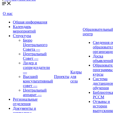
О нас
Общая информация
Календарь
Образовательны
мероприятий
центр
Структура
Бюро
Сведения о
Центрального
образовате
Совета
—
организаци
Центральный
Доска
Совет
—
объявлени
Лидер и
Образовате
сопредседатели
программы
—
Кадры
курсы
Высший
Проекты
для
Система
консультативный
села
дистанцио
совет
—
обучения
Центральный
Библиотека
аппарат
—
РССМ
Региональные
Отзывы и
отделения
истории
Документы и
выпускник
символика