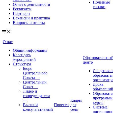
Полезные
Отчет о деятельности
ссылки
Реквизиты
Партнеры
Вакансии и практика
Вопросы и ответы
О нас
Общая информация
Календарь
Образовательны
мероприятий
центр
Структура
Бюро
Сведения о
Центрального
образовате
Совета
—
организаци
Центральный
Доска
Совет
—
объявлени
Лидер и
Образовате
сопредседатели
программы
—
Кадры
курсы
Высший
Проекты
для
Система
консультативный
села
дистанцио