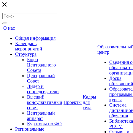
О нас
Общая информация
Календарь
Образовательны
мероприятий
центр
Структура
Бюро
Сведения о
Центрального
образовате
Совета
организаци
Центральный
Доска
Совет
объявлени
Лидер и
Образовате
сопредседатели
программы
Высший
Кадры
курсы
консультативный
Проекты
для
Система
совет
села
дистанцио
Центральный
обучения
аппарат
Библиотека
Кураторы по ФО
РССМ
Региональные
Отзывы и