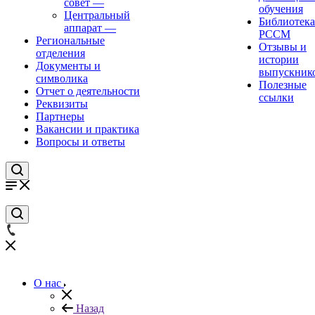
совет
—
обучения
Центральный
Библиотека
аппарат
—
РССМ
Региональные
Отзывы и
отделения
истории
Документы и
выпускник
символика
Полезные
Отчет о деятельности
ссылки
Реквизиты
Партнеры
Вакансии и практика
Вопросы и ответы
О нас
Назад