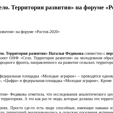
о. Территория развития» на форуме «Р
звития» на форуме «Ростов-2020»
ло. Территория развития» Наталья Федякова
совместно с
пер
роект ОНФ «Село. Территория развития» на молодежном образ
ародного фронта, направленного на развитие сельских территори
едеральная площадка «Молодые аграрии» – проводятся одновр
«Цифра» и федеральная площадка «Молодые аграрии». Кроме того
тия» Федякова отметила, что исследования аналитического ц
территориях. А это как раз те люди, которые должны эти террит
риях. Просто где-то есть люди способные, имеющие навыки их 
ких территорий реализовывались и сельские поселения активне