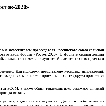
остов-2020»
вым заместителем председателя Российского союза сельской
овательном форуме «Ростов-2020». В формате онлайн-лекции
й, а также познакомили слушателей с деятельностью проекта и
еменно. Для молодежи представлено несколько направлений:
, для тех, кто не смог приехать, на сайте форума проводятся
ентра РССМ, а также общая тенденция ярко отражают сильный
ории развивать.
решать, а где-то таких людей нет. Для того чтобы изменить
е участвовали в госпрограммах и использовали существующие