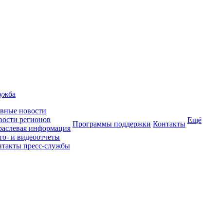
лужба
авные новости
вости регионов
Ещё
Программы поддержки
Контакты
раслевая информация
то- и видеоотчеты
нтакты пресс-службы