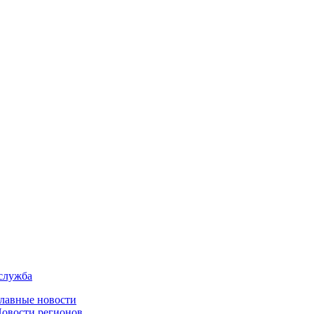
служба
лавные новости
овости регионов