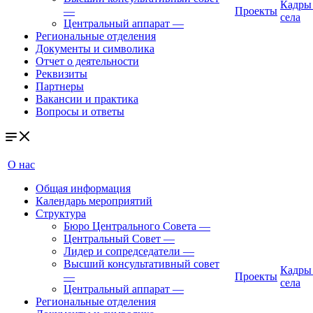
Кадры
—
Проекты
села
Центральный аппарат
—
Региональные отделения
Документы и символика
Отчет о деятельности
Реквизиты
Партнеры
Вакансии и практика
Вопросы и ответы
О нас
Общая информация
Календарь мероприятий
Структура
Бюро Центрального Совета
—
Центральный Совет
—
Лидер и сопредседатели
—
Высший консультативный совет
Кадры
—
Проекты
села
Центральный аппарат
—
Региональные отделения