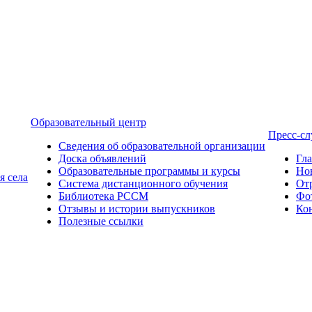
Образовательный центр
Пресс-с
Сведения об образовательной организации
Доска объявлений
Гл
Образовательные программы и курсы
Но
я села
Система дистанционного обучения
От
Библиотека РССМ
Фо
Отзывы и истории выпускников
Ко
Полезные ссылки