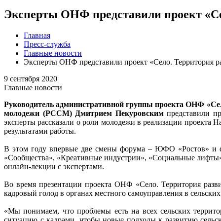
Эксперты ОНФ представили проект «Сел
Главная
Пресс-служба
Главные новости
Эксперты ОНФ представили проект «Село. Территория ра
9 сентября 2020
Главные новости
Руководитель административной группы проекта ОНФ «Се
молодежи (РССМ) Дмитрием Пекуровским
представили п
эксперты рассказали о роли молодежи в реализации проекта Н
результатами работы.
В этом году впервые две смены форума – ЮФО «Ростов» и ф
«Сообщества», «Креативные индустрии», «Социальные лифты», 
онлайн-лекции с экспертами.
Во время презентации проекта ОНФ «Село. Территория разви
кадровый голод в органах местного самоуправления в сельских 
«Мы понимаем, что проблемы есть на всех сельских террито
ситуацию с кадрами, чтобы новые подходы к развитию сельс