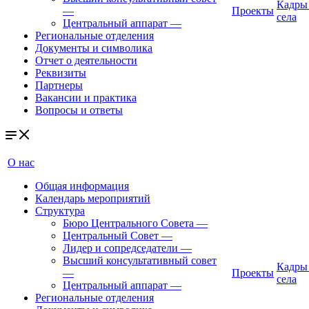
Кадры
—
Проекты
села
Центральный аппарат
—
Региональные отделения
Документы и символика
Отчет о деятельности
Реквизиты
Партнеры
Вакансии и практика
Вопросы и ответы
О нас
Общая информация
Календарь мероприятий
Структура
Бюро Центрального Совета
—
Центральный Совет
—
Лидер и сопредседатели
—
Высший консультативный совет
Кадры
—
Проекты
села
Центральный аппарат
—
Региональные отделения