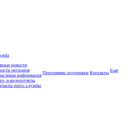
лужба
авные новости
вости регионов
Ещё
Программы поддержки
Контакты
раслевая информация
то- и видеоотчеты
нтакты пресс-службы