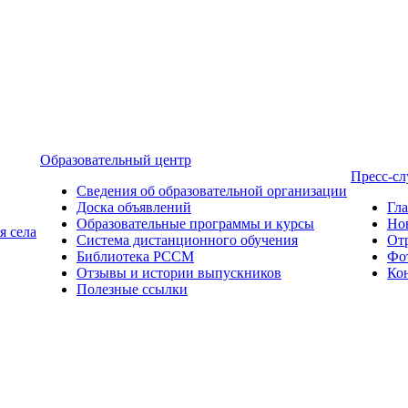
Образовательный центр
Пресс-с
Сведения об образовательной организации
Доска объявлений
Гл
Образовательные программы и курсы
Но
я села
Система дистанционного обучения
От
Библиотека РССМ
Фо
Отзывы и истории выпускников
Ко
Полезные ссылки