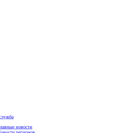
служба
лавные новости
овости регионов