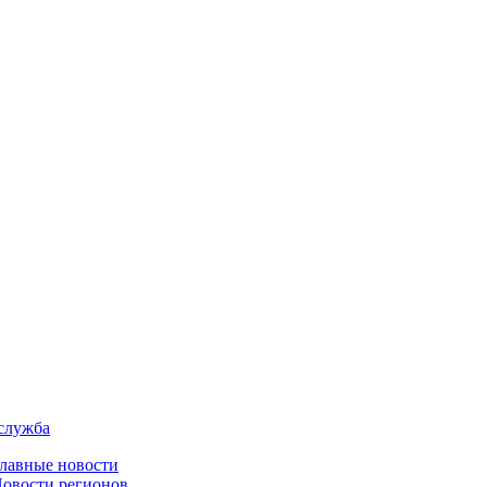
служба
лавные новости
овости регионов