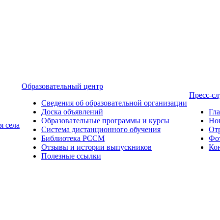
Образовательный центр
Пресс-с
Сведения об образовательной организации
Доска объявлений
Гл
Образовательные программы и курсы
Но
я села
Система дистанционного обучения
От
Библиотека РССМ
Фо
Отзывы и истории выпускников
Ко
Полезные ссылки