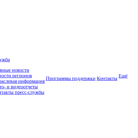
лужба
авные новости
вости регионов
Ещё
Программы поддержки
Контакты
раслевая информация
то- и видеоотчеты
нтакты пресс-службы