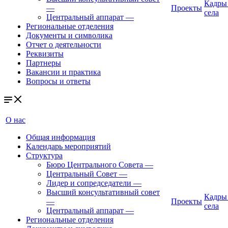
Кадры
—
Проекты
села
Центральный аппарат
—
Региональные отделения
Документы и символика
Отчет о деятельности
Реквизиты
Партнеры
Вакансии и практика
Вопросы и ответы
О нас
Общая информация
Календарь мероприятий
Структура
Бюро Центрального Совета
—
Центральный Совет
—
Лидер и сопредседатели
—
Высший консультативный совет
Кадры
—
Проекты
села
Центральный аппарат
—
Региональные отделения